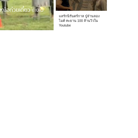
หม้อก๋วยเตี๋ยว-ถังไอ
แลรักนิรันดร์กาล ปู่จ๋านลอง
ไมค์ ทะยาน 100 ล้านวิวใน
Youtube
 รร.อนุบาลเชียง […]