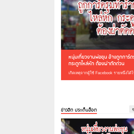
หนุ่มเที่ยวงานพ่อขุน อ้างถูกการ์
กระดูกไหล่หัก ต้องผ่าตัดด่วน
เกิดเหตุจากผู้ใช้ Facebook รายหนึ่งได้
ข่าวฮิต ประเด็นฮ็อต
ด