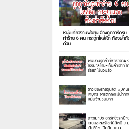
หนุ่มเที่ยวงานพ่อขุน อ้างถูกการ์ดรุม
ทำร้าย 6 คน กระดูกไหล่หัก ต้องผ่าตั
ด่วน
พบบ้านรุกล้ำที่สาธารณะห
โรงบาลไทย+เก็บค่าเช่าที่ โ
รื้อแต่ไม่ยอมรื้อ
ชาวเชียงรายฉุนจัด พบคนท
เศษกระจกแตกลงแม่น้ำกกฝ
หมิ่นจำนวนมาก
สาวเมาประชดรักซิ่งรถป้า
เสยมอเตอร์ไซค์นิสิตปี 3
เสียชีวิต (มีคลิป 18+)