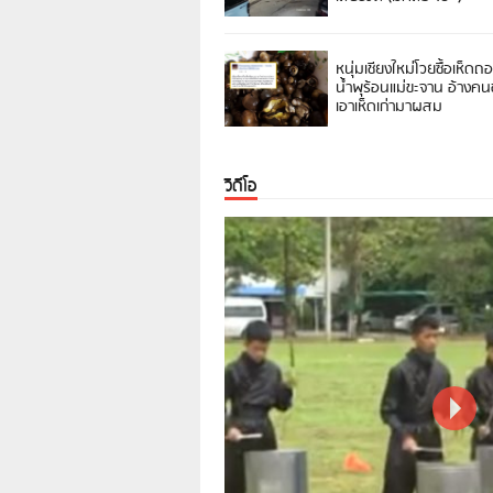
หนุ่มเชียงใหม่โวยซื้อเห็ดถ
น้ำพุร้อนแม่ขะจาน อ้างค
เอาเห็ดเก่ามาผสม
วิดีโอ