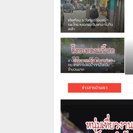
ชาวเน็ตสวดยับ! พบพม่าเร่ข
พอไม่ซื้อเดินตาม
ข่าวสารบ้านเรา
มีชาวเน็ตรายหนึ่งซึ่งแจ้งว่าตนเองไม่ใช