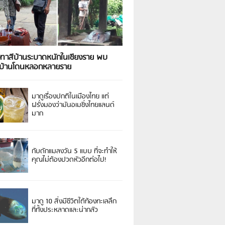
งทาสีบ้านระบาดหนักในเชียงราย พบ
วบ้านโดนหลอกหลายราย
มาดูเรื่องปกติในเมืองไทย แต่
ฝรั่งมองว่ามันอเมซิ่งไทยแลนด์
มาก
กับดักแมลงวัน 5 แบบ ที่จะทำให้
คุณไม่ต้องปวดหัวอีกต่อไป!
มาดู 10 สิ่งมีชีวิตใต้ท้องทะเลลึก
ที่ทั้งประหลาดและน่ากลัว