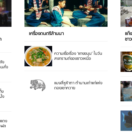
เครื่องดนตรีล้านนา
แก๊
ด
ชา
ความเชื่อเรื่อง ‘แกงขนุน’ ในวัน
สงกรานต์ของชาวเหนือ
ลัง
ดนสั่ง
แมงสี่หูห้าตา ตำนานเก่าแก่แห่ง
ดอยเขาควาย
ิ้ง
ั่ง
ยแดง
 มฟล