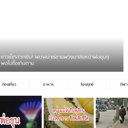
ชาวเน็ตฮา! รถเครื่องแม่สายชน
ป้ายร้านโลงศพแล้วหนี พบเสาหัก
เบรคหัก หวิดได้ใช้บริการ
ายพวงมาลัยหน้าพ่อขุนฯ
หนุ่มเจียงฮายจ่ม พบถังน้ำดื่มตก
กลางถนน รถเครื่องหลบไม่ทันล้ม
บาดเจ็บ
ท่องเที่ยว
อาหาร
ร้องทุกข์
กีฬา
่ประชาชนชาวเชียงร […]