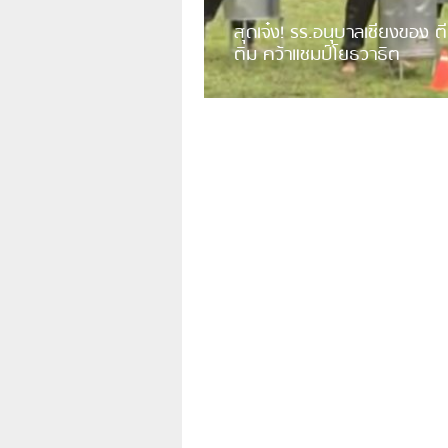
สุดเจ๋ง! รร.อนุบาลเชียงของ ตี
ติม คว้าแชมป์โยธวาธิต
มีการเปิดเผยคลิปวิดีโอของวงโยธวาธิต