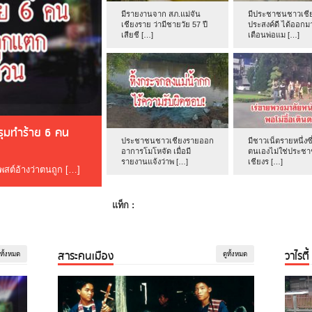
มีรายงานจาก สภ.แม่จัน
มีประชาชนชาวเชีย
เชียงราย ว่ามีชายวัย 57 ปี
ประสงค์ดี ได้ออกม
เสียชี […]
เตือนพ่อแม […]
ดรุมทำร้าย 6 คน
ประชาชนชาวเชียงรายออก
มีชาวเน็ตรายหนึ่งซึ
อาการโมโหจัด เมื่อมี
ตนเองไม่ใช่ประช
รายงานแจ้งว่าพ […]
เชียงร […]
โพสต์อ้างว่าตนถูก […]
แท็ก :
สาระคนเมือง
วาไรตี้
ูทั้งหมด
ดูทั้งหมด