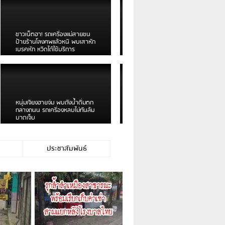
เดือนร้อน! ชาวเชียงรายบ่นรถ
Isuzu สีขาวซิ่งบายพาสเสียงดัง
สร้างความรำคาญ
ชาวผาลั้ง โวย ไร้หน่วยงานดูแล
ดินสไลด์ ต้องจัดการกันเอง
ประชาสัมพันธ์