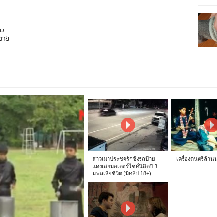
อบ
นขาย
สาวเมาประชดรักซิ่งรถป้าย
เครื่องดนตรีล้าน
แดงเสยมอเตอร์ไซค์นิสิตปี 3
มฟลเสียชีวิต (มีคลิป 18+)