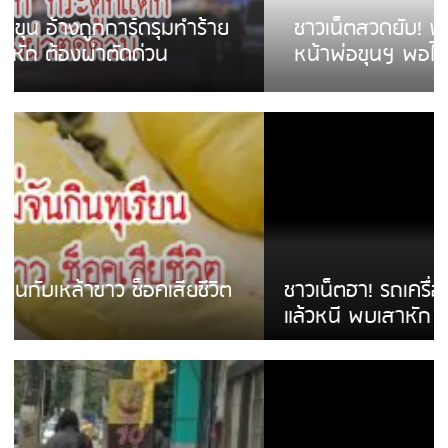
ชาวเน็ตสวดยับ! พบพม่าเร่ขายพวงมาลัย
หน้าพ่อขุนฯ พอไม่ซื้อเดินตาม
ชาวเน็ตฮา! รถเครื่องแม่สายชนป้ายร้านโลงศพ
แล้วหนี พบเสาหัก เบรคหัก หวิดได้ใช้บริการ