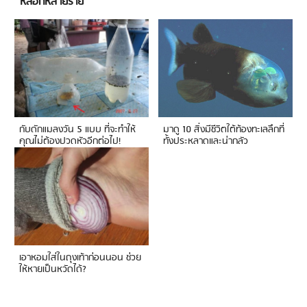
หลอกหลายราย
กับดักแมลงวัน 5 แบบ ที่จะทำให้
มาดู 10 สิ่งมีชีวิตใต้ท้องทะเลลึกที่
คุณไม่ต้องปวดหัวอีกต่อไป!
ทั้งประหลาดและน่ากลัว
เอาหอมใส่ในถุงเท้าก่อนนอน ช่วย
ให้หายเป็นหวัดได้?