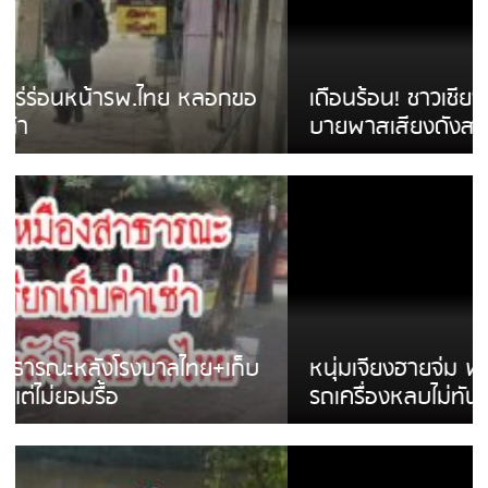
เดือนร้อน! ชาวเชียงรายบ่นรถ Isuzu สีขาวซิ่ง
บายพาสเสียงดังสร้างความรำคาญ
หนุ่มเจียงฮายจ่ม พบถังน้ำดื่มตกกลางถนน
รถเครื่องหลบไม่ทันล้มบาดเจ็บ