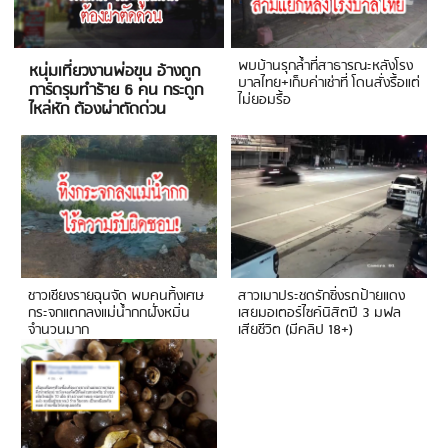
พบบ้านรุกล้ำที่สาธารณะหลังโรง
หนุ่มเที่ยวงานพ่อขุน อ้างถูก
บาลไทย+เก็บค่าเช่าที่ โดนสั่งรื้อแต่
การ์ดรุมทำร้าย 6 คน กระดูก
ไม่ยอมรื้อ
ไหล่หัก ต้องผ่าตัดด่วน
ชาวเชียงรายฉุนจัด พบคนทิ้งเศษ
สาวเมาประชดรักซิ่งรถป้ายแดง
กระจกแตกลงแม่น้ำกกฝั่งหมิ่น
เสยมอเตอร์ไซค์นิสิตปี 3 มฟล
จำนวนมาก
เสียชีวิต (มีคลิป 18+)