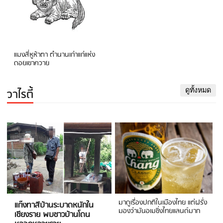
แมงสี่หูห้าตา ตำนานเก่าแก่แห่ง
ดอยเขาควาย
วาไรตี้
ดูทั้งหมด
มาดูเรื่องปกติในเมืองไทย แต่ฝรั่ง
แก๊งทาสีบ้านระบาดหนักใน
มองว่ามันอเมซิ่งไทยแลนด์มาก
เชียงราย พบชาวบ้านโดน