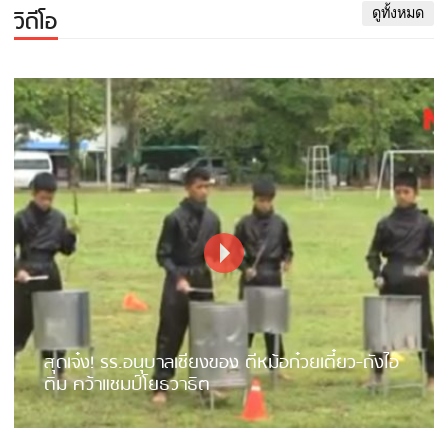
วิดีโอ
ดูทั้งหมด
สุดเจ๋ง! รร.อนุบาลเชียงของ ตีหม้อก๋วยเตี๋ยว-ถังไอ
ติม คว้าแชมป์โยธวาธิต