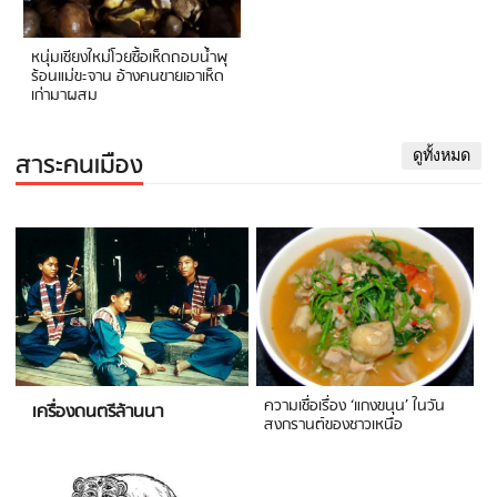
หนุ่มเชียงใหม่โวยซื้อเห็ดถอบน้ำพุ
ร้อนแม่ขะจาน อ้างคนขายเอาเห็ด
เก่ามาผสม
สาระคนเมือง
ดูทั้งหมด
ความเชื่อเรื่อง ‘แกงขนุน’ ในวัน
เครื่องดนตรีล้านนา
สงกรานต์ของชาวเหนือ