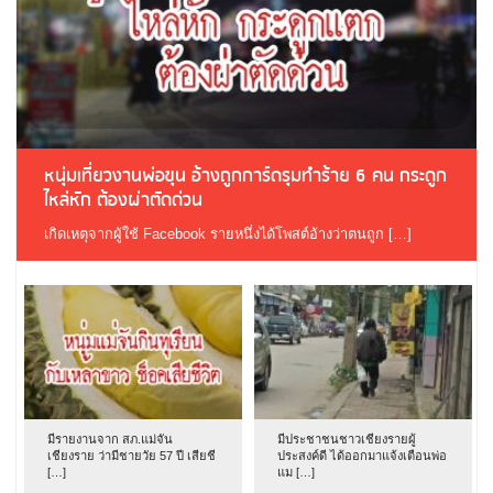
หนุ่มเที่ยวงานพ่อขุน อ้างถูกการ์ดรุมทำร้าย 6 คน กระดูก
ไหล่หัก ต้องผ่าตัดด่วน
เกิดเหตุจากผู้ใช้ Facebook รายหนึ่งได้โพสต์อ้างว่าตนถูก […]
มีรายงานจาก สภ.แม่จัน
มีประชาชนชาวเชียงรายผู้
เชียงราย ว่ามีชายวัย 57 ปี เสียชี
ประสงค์ดี ได้ออกมาแจ้งเตือนพ่อ
[…]
แม […]