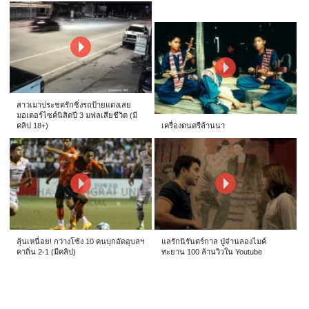
สาวเมาประชดรักซิ่งรถป้ายแดงเสย
มอเตอร์ไซค์นิสิตปี 3 มฟลเสียชีวิต (มี
คลิป 18+)
เครื่องดนตรีล้านนา
ลุ้นเหนื่อย! กว่างโซ้ง 10 คนบุกอัดอุบลฯ
แลรักนิรันดร์กาล ปู่จ๋านลองไมค์
คาถิ่น 2-1 (มีคลิป)
ทะยาน 100 ล้านวิวใน Youtube