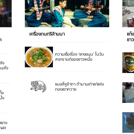
เครื่องดนตรีล้านนา
แก๊
ด
ชา
ความเชื่อเรื่อง ‘แกงขนุน’ ในวัน
สงกรานต์ของชาวเหนือ
ลัง
ดนสั่ง
แมงสี่หูห้าตา ตำนานเก่าแก่แห่ง
ดอยเขาควาย
ิ้ง
ั่ง
ยแดง
 มฟล