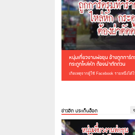
หนุ่มเที่ยวงานพ่อขุน อ้างถูกการ์
กระดูกไหล่หัก ต้องผ่าตัดด่วน
เกิดเหตุจากผู้ใช้ Facebook รายหนึ่งได้
ข่าวฮิต ประเด็นฮ็อต
ด