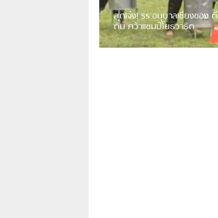
สุดเจ๋ง! รร.อนุบาลเชียงของ ตี
ติม คว้าแชมป์โยธวาธิต
มีการเปิดเผยคลิปวิดีโอของวงโยธวาธิต