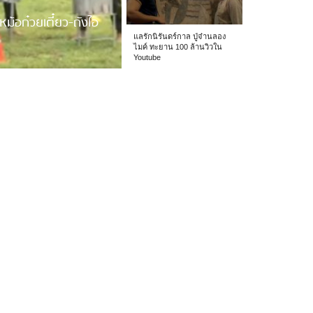
หม้อก๋วยเตี๋ยว-ถังไอ
แลรักนิรันดร์กาล ปู่จ๋านลอง
ไมค์ ทะยาน 100 ล้านวิวใน
Youtube
 รร.อนุบาลเชียง […]