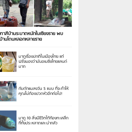
งทาสีบ้านระบาดหนักในเชียงราย พบ
วบ้านโดนหลอกหลายราย
มาดูเรื่องปกติในเมืองไทย แต่
ฝรั่งมองว่ามันอเมซิ่งไทยแลนด์
มาก
กับดักแมลงวัน 5 แบบ ที่จะทำให้
คุณไม่ต้องปวดหัวอีกต่อไป!
มาดู 10 สิ่งมีชีวิตใต้ท้องทะเลลึก
ที่ทั้งประหลาดและน่ากลัว