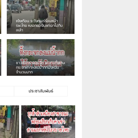
เดือนร้อน! ชาวเชียงรายบ่นรถ
Isuzu สีขาวซิ่งบายพาสเสียงดัง
สร้างความรำคาญ
ชาวผาลั้ง โวย ไร้หน่วยงานดูแล
ดินสไลด์ ต้องจัดการกันเอง
ประชาสัมพันธ์