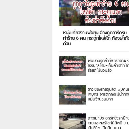
หนุ่มเที่ยวงานพ่อขุน อ้างถูกการ์ดรุม
ทำร้าย 6 คน กระดูกไหล่หัก ต้องผ่าตั
ด่วน
พบบ้านรุกล้ำที่สาธารณะห
โรงบาลไทย+เก็บค่าเช่าที่ โ
รื้อแต่ไม่ยอมรื้อ
ชาวเชียงรายฉุนจัด พบคนท
เศษกระจกแตกลงแม่น้ำกกฝ
หมิ่นจำนวนมาก
สาวเมาประชดรักซิ่งรถป้า
เสยมอเตอร์ไซค์นิสิตปี 3
เสียชีวิต (มีคลิป 18+)