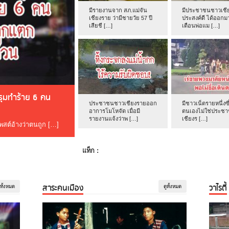
มีรายงานจาก สภ.แม่จัน
มีประชาชนชาวเชีย
เชียงราย ว่ามีชายวัย 57 ปี
ประสงค์ดี ได้ออกม
เสียชี […]
เตือนพ่อแม […]
ดรุมทำร้าย 6 คน
ประชาชนชาวเชียงรายออก
มีชาวเน็ตรายหนึ่งซึ
อาการโมโหจัด เมื่อมี
ตนเองไม่ใช่ประช
รายงานแจ้งว่าพ […]
เชียงร […]
โพสต์อ้างว่าตนถูก […]
แท็ก :
สาระคนเมือง
วาไรตี้
ูทั้งหมด
ดูทั้งหมด