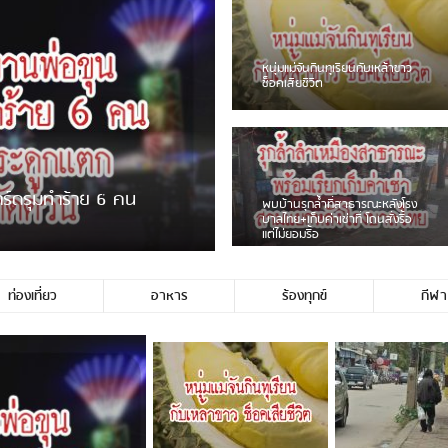
ชาวเน็ตฮา! รถเครื่องแม่สายชน
ป้ายร้านโลงศพแล้วหนี พบเสาหัก
เบรคหัก หวิดได้ใช้บริการ
ายพวงมาลัยหน้าพ่อขุนฯ
หนุ่มเจียงฮายจ่ม พบถังน้ำดื่มตก
กลางถนน รถเครื่องหลบไม่ทันล้ม
บาดเจ็บ
ท่องเที่ยว
อาหาร
ร้องทุกข์
กีฬา
ช่ประชาชนชาวเชียงร […]