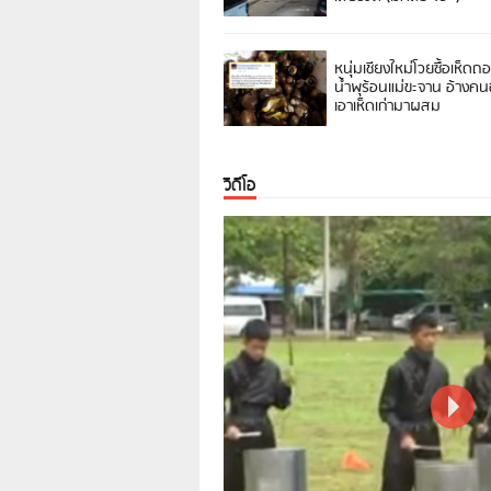
หนุ่มเชียงใหม่โวยซื้อเห็ดถ
น้ำพุร้อนแม่ขะจาน อ้างค
เอาเห็ดเก่ามาผสม
วิดีโอ