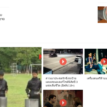
อบ
นขาย
สาวเมาประชดรักซิ่งรถป้าย
เครื่องดนตรีล้าน
แดงเสยมอเตอร์ไซค์นิสิตปี 3
มฟลเสียชีวิต (มีคลิป 18+)