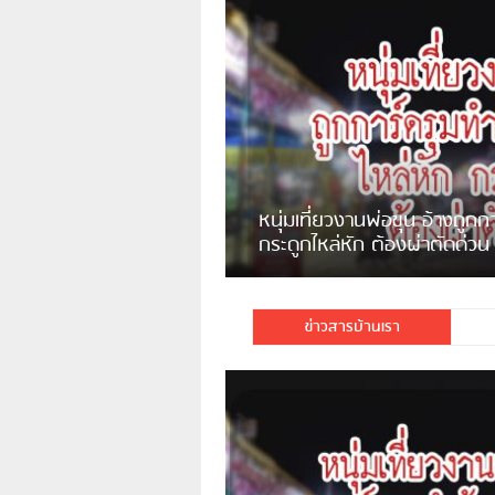
แจ้งเตือน ระวังคนเร่ร่อนหน้า
รพ.ไทย หลอกขอเงินแต่เอาไปกิน
เหล้า
ชาวเน็ตสวดยับ! พบพม่าเร่ข
ชาวเชียงรายฉุนจัด พบคนทิ้งเศษ
พอไม่ซื้อเดินตาม
กระจกแตกลงแม่น้ำกกฝั่งหมิ่น
จำนวนมาก
ข่าวสารบ้านเรา
มีชาวเน็ตรายหนึ่งซึ่งแจ้งว่าตนเองไม่ใ