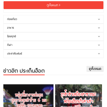
ดูทั้งหมด
ท่องเที่ยว
อาหาร
ร้องทุกข์
กีฬา
ประชาสัมพันธ์
ข่าวฮิต ประเด็นฮ็อต
ดูทั้งหมด