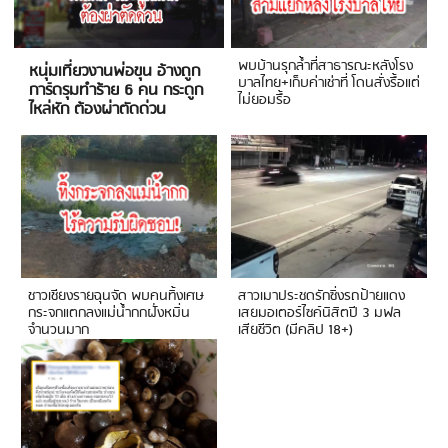
พบบ้านรุกล้ำที่สาธารณะหลังโรง
หนุ่มเที่ยวงานพ่อขุน อ้างถูก
บาลไทย+เก็บค่าเช่าที่ โดนสั่งรื้อแต่
การ์ดรุมทำร้าย 6 คน กระดูก
ไม่ยอมรื้อ
ไหล่หัก ต้องผ่าตัดด่วน
ชาวเชียงรายฉุนจัด พบคนทิ้งเศษ
สาวเมาประชดรักซิ่งรถป้ายแดง
กระจกแตกลงแม่น้ำกกฝั่งหมิ่น
เสยมอเตอร์ไซค์นิสิตปี 3 มฟล
จำนวนมาก
เสียชีวิต (มีคลิป 18+)