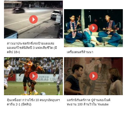
สาวเมาประชดรักซิ่งรถป้ายแดงเสย
มอเตอร์ไซค์นิสิตปี 3 มฟลเสียชีวิต (มี
คลิป 18+)
เครื่องดนตรีล้านนา
ลุ้นเหนื่อย! กว่างโซ้ง 10 คนบุกอัดอุบลฯ
แลรักนิรันดร์กาล ปู่จ๋านลองไมค์
คาถิ่น 2-1 (มีคลิป)
ทะยาน 100 ล้านวิวใน Youtube