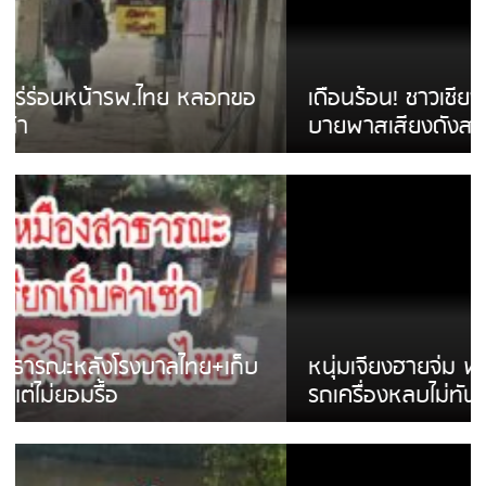
เดือนร้อน! ชาวเชียงรายบ่นรถ Isuzu สีขาวซิ่ง
บายพาสเสียงดังสร้างความรำคาญ
หนุ่มเจียงฮายจ่ม พบถังน้ำดื่มตกกลางถนน
รถเครื่องหลบไม่ทันล้มบาดเจ็บ