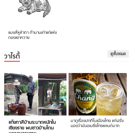
แมงสี่หูห้าตา ตำนานเก่าแก่แห่ง
ดอยเขาควาย
วาไรตี้
ดูทั้งหมด
มาดูเรื่องปกติในเมืองไทย แต่ฝรั่ง
แก๊งทาสีบ้านระบาดหนักใน
มองว่ามันอเมซิ่งไทยแลนด์มาก
เชียงราย พบชาวบ้านโดน