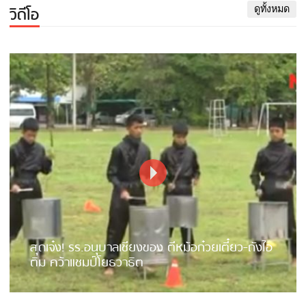
วิดีโอ
ดูทั้งหมด
สุดเจ๋ง! รร.อนุบาลเชียงของ ตีหม้อก๋วยเตี๋ยว-ถังไอ
ติม คว้าแชมป์โยธวาธิต