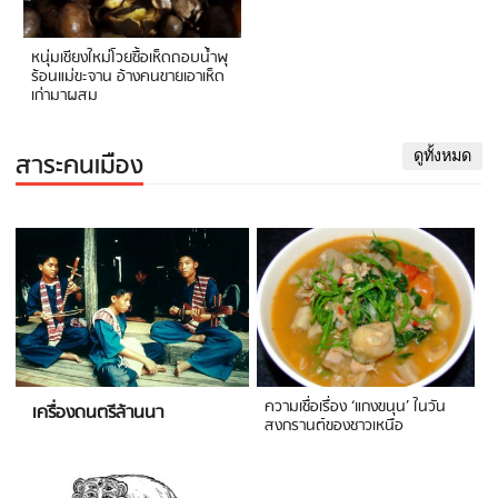
หนุ่มเชียงใหม่โวยซื้อเห็ดถอบน้ำพุ
ร้อนแม่ขะจาน อ้างคนขายเอาเห็ด
เก่ามาผสม
สาระคนเมือง
ดูทั้งหมด
ความเชื่อเรื่อง ‘แกงขนุน’ ในวัน
เครื่องดนตรีล้านนา
สงกรานต์ของชาวเหนือ