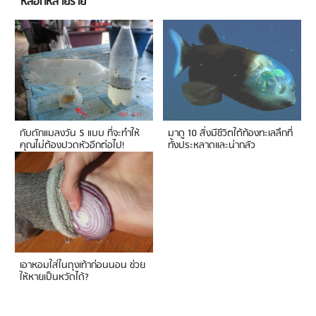
หลอกหลายราย
กับดักแมลงวัน 5 แบบ ที่จะทำให้
มาดู 10 สิ่งมีชีวิตใต้ท้องทะเลลึกที่
คุณไม่ต้องปวดหัวอีกต่อไป!
ทั้งประหลาดและน่ากลัว
เอาหอมใส่ในถุงเท้าก่อนนอน ช่วย
ให้หายเป็นหวัดได้?