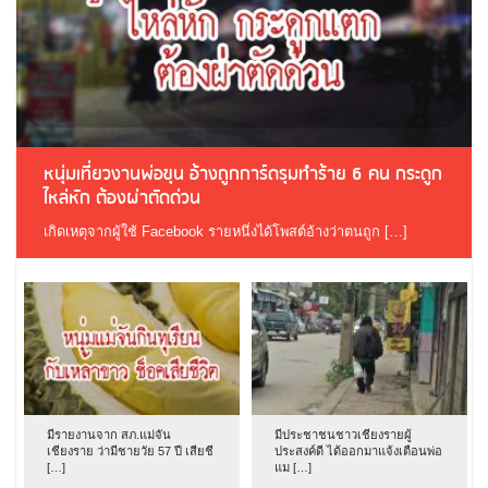
หนุ่มเที่ยวงานพ่อขุน อ้างถูกการ์ดรุมทำร้าย 6 คน กระดูก
ไหล่หัก ต้องผ่าตัดด่วน
เกิดเหตุจากผู้ใช้ Facebook รายหนึ่งได้โพสต์อ้างว่าตนถูก […]
มีรายงานจาก สภ.แม่จัน
มีประชาชนชาวเชียงรายผู้
เชียงราย ว่ามีชายวัย 57 ปี เสียชี
ประสงค์ดี ได้ออกมาแจ้งเตือนพ่อ
[…]
แม […]