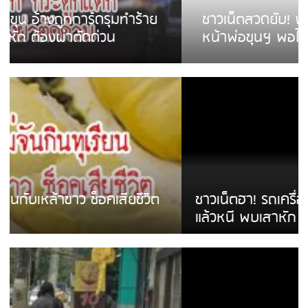
ชาวเน็ตสวดยับ! พบพม่าเร่ขายพวงมาลัย
หน้าพ่อขุนฯ พอไม่ซื้อเดินตาม
ชาวเน็ตฮา! รถเครื่องแม่สายชนป้ายร้านโลงศพ
แล้วหนี พบเสาหัก เบรคหัก หวิดได้ใช้บริการ