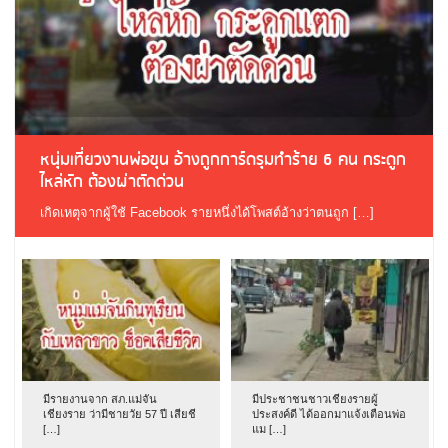
หนุ่มเที่ยวงานพ่อขุน อ้างถูกการ์ดรุมทำร้าย 6 คน กระดูก
ไหล่หัก ต้องผ่าตัดด่วน
เกิดเหตุจากผู้ใช้ Facebook รายหนึ่งได้โพสต์อ้างว่าตนถูก […]
มีรายงานจาก สภ.แม่จัน
มีประชาชนชาวเชียงรายผู้
เชียงราย ว่ามีชายวัย 57 ปี เสียชี
ประสงค์ดี ได้ออกมาแจ้งเตือนพ่อ
[…]
แม […]