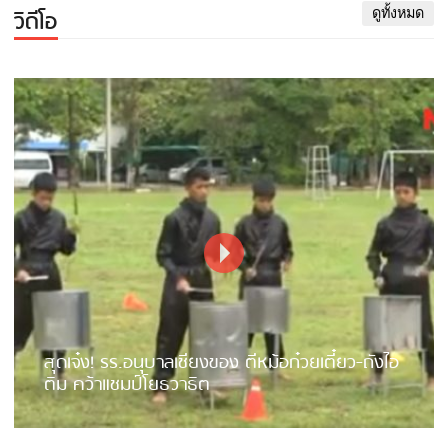
วิดีโอ
ดูทั้งหมด
สุดเจ๋ง! รร.อนุบาลเชียงของ ตีหม้อก๋วยเตี๋ยว-ถังไอ
ติม คว้าแชมป์โยธวาธิต