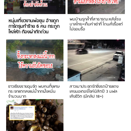
พบบ้านรุกล้ำที่สาธารณะหลังโรง
หนุ่มเที่ยวงานพ่อขุน อ้างถูก
บาลไทย+เก็บค่าเช่าที่ โดนสั่งรื้อแต่
การ์ดรุมทำร้าย 6 คน กระดูก
ไม่ยอมรื้อ
ไหล่หัก ต้องผ่าตัดด่วน
ชาวเชียงรายฉุนจัด พบคนทิ้งเศษ
สาวเมาประชดรักซิ่งรถป้ายแดง
กระจกแตกลงแม่น้ำกกฝั่งหมิ่น
เสยมอเตอร์ไซค์นิสิตปี 3 มฟล
จำนวนมาก
เสียชีวิต (มีคลิป 18+)