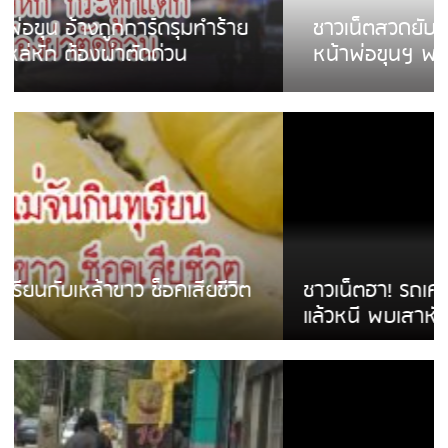
ชาวเน็ตสวดยับ! พบพม่าเร่ขายพวงมาลัย
หน้าพ่อขุนฯ พอไม่ซื้อเดินตาม
ชาวเน็ตฮา! รถเครื่องแม่สายชนป้ายร้านโลงศพ
แล้วหนี พบเสาหัก เบรคหัก หวิดได้ใช้บริการ