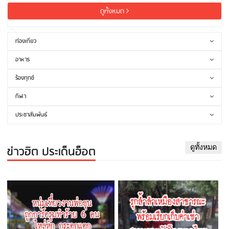
ดูทั้งหมด
ท่องเที่ยว
อาหาร
ร้องทุกข์
กีฬา
ประชาสัมพันธ์
ข่าวฮิต ประเด็นฮ็อต
ดูทั้งหมด