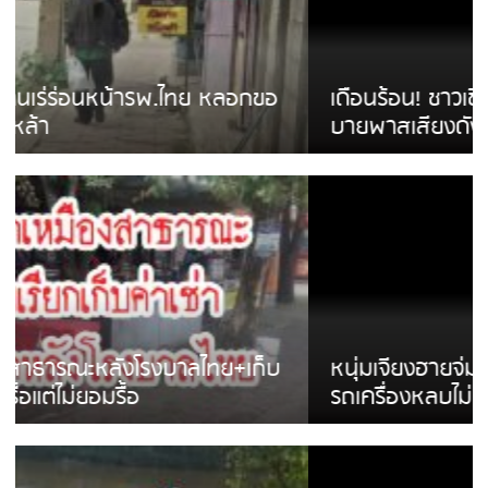
เดือนร้อน! ชาวเชียงรายบ่นรถ Isuzu สีขาวซิ่ง
บายพาสเสียงดังสร้างความรำคาญ
หนุ่มเจียงฮายจ่ม พบถังน้ำดื่มตกกลางถนน
รถเครื่องหลบไม่ทันล้มบาดเจ็บ