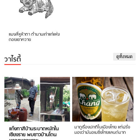
แมงสี่หูห้าตา ตำนานเก่าแก่แห่ง
ดอยเขาควาย
วาไรตี้
ดูทั้งหมด
มาดูเรื่องปกติในเมืองไทย แต่ฝรั่ง
แก๊งทาสีบ้านระบาดหนักใน
มองว่ามันอเมซิ่งไทยแลนด์มาก
เชียงราย พบชาวบ้านโดน