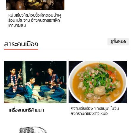
หนุ่มเชียงใหม่โวยซื้อเห็ดถอบน้ำพุ
ร้อนแม่ขะจาน อ้างคนขายเอาเห็ด
เก่ามาผสม
สาระคนเมือง
ดูทั้งหมด
ความเชื่อเรื่อง ‘แกงขนุน’ ในวัน
เครื่องดนตรีล้านนา
สงกรานต์ของชาวเหนือ