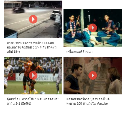
สาวเมาประชดรักซิ่งรถป้ายแดงเสย
มอเตอร์ไซค์นิสิตปี 3 มฟลเสียชีวิต (มี
คลิป 18+)
เครื่องดนตรีล้านนา
ลุ้นเหนื่อย! กว่างโซ้ง 10 คนบุกอัดอุบลฯ
แลรักนิรันดร์กาล ปู่จ๋านลองไมค์
คาถิ่น 2-1 (มีคลิป)
ทะยาน 100 ล้านวิวใน Youtube