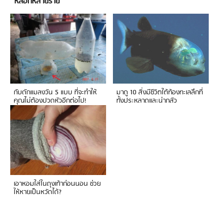
หลอกหลายราย
กับดักแมลงวัน 5 แบบ ที่จะทำให้
มาดู 10 สิ่งมีชีวิตใต้ท้องทะเลลึกที่
คุณไม่ต้องปวดหัวอีกต่อไป!
ทั้งประหลาดและน่ากลัว
เอาหอมใส่ในถุงเท้าก่อนนอน ช่วย
ให้หายเป็นหวัดได้?