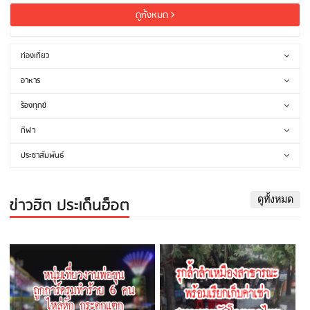
ดูทั้งหมด
ท่องเที่ยว
อาหาร
ร้องทุกข์
กีฬา
ประชาสัมพันธ์
ข่าวฮิต ประเด็นฮ็อต
ดูทั้งหมด