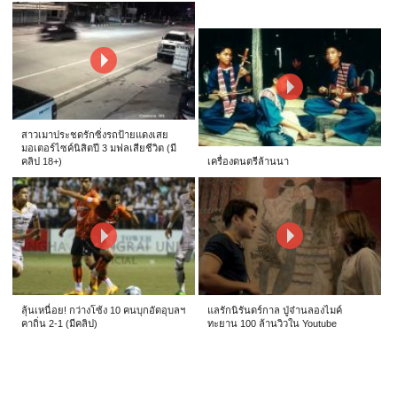
สาวเมาประชดรักซิ่งรถป้ายแดงเสย
มอเตอร์ไซค์นิสิตปี 3 มฟลเสียชีวิต (มี
คลิป 18+)
เครื่องดนตรีล้านนา
ลุ้นเหนื่อย! กว่างโซ้ง 10 คนบุกอัดอุบลฯ
แลรักนิรันดร์กาล ปู่จ๋านลองไมค์
คาถิ่น 2-1 (มีคลิป)
ทะยาน 100 ล้านวิวใน Youtube