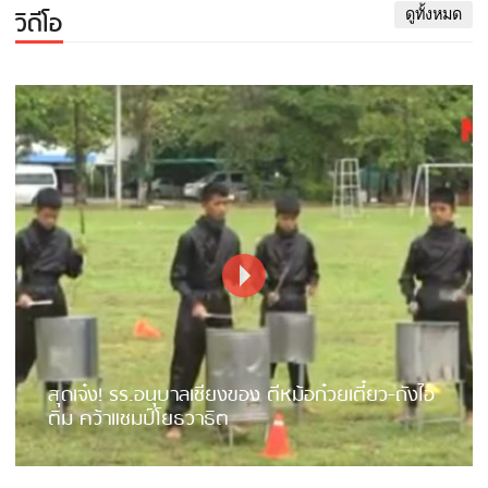
วิดีโอ
ดูทั้งหมด
สุดเจ๋ง! รร.อนุบาลเชียงของ ตีหม้อก๋วยเตี๋ยว-ถังไอ
ติม คว้าแชมป์โยธวาธิต