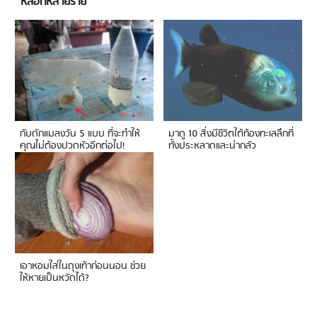
หลอกหลายราย
กับดักแมลงวัน 5 แบบ ที่จะทำให้
มาดู 10 สิ่งมีชีวิตใต้ท้องทะเลลึกที่
คุณไม่ต้องปวดหัวอีกต่อไป!
ทั้งประหลาดและน่ากลัว
เอาหอมใส่ในถุงเท้าก่อนนอน ช่วย
ให้หายเป็นหวัดได้?