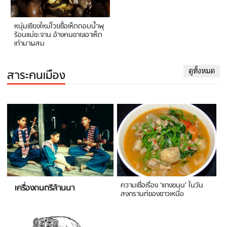
หนุ่มเชียงใหม่โวยซื้อเห็ดถอบน้ำพุ
ร้อนแม่ขะจาน อ้างคนขายเอาเห็ด
เก่ามาผสม
สาระคนเมือง
ดูทั้งหมด
ความเชื่อเรื่อง ‘แกงขนุน’ ในวัน
เครื่องดนตรีล้านนา
สงกรานต์ของชาวเหนือ