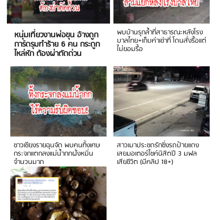
พบบ้านรุกล้ำที่สาธารณะหลังโรง
หนุ่มเที่ยวงานพ่อขุน อ้างถูก
บาลไทย+เก็บค่าเช่าที่ โดนสั่งรื้อแต่
การ์ดรุมทำร้าย 6 คน กระดูก
ไม่ยอมรื้อ
ไหล่หัก ต้องผ่าตัดด่วน
ชาวเชียงรายฉุนจัด พบคนทิ้งเศษ
สาวเมาประชดรักซิ่งรถป้ายแดง
กระจกแตกลงแม่น้ำกกฝั่งหมิ่น
เสยมอเตอร์ไซค์นิสิตปี 3 มฟล
จำนวนมาก
เสียชีวิต (มีคลิป 18+)