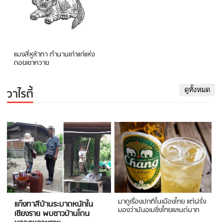
แมงสี่หูห้าตา ตำนานเก่าแก่แห่ง
ดอยเขาควาย
วาไรตี้
ดูทั้งหมด
มาดูเรื่องปกติในเมืองไทย แต่ฝรั่ง
แก๊งทาสีบ้านระบาดหนักใน
มองว่ามันอเมซิ่งไทยแลนด์มาก
เชียงราย พบชาวบ้านโดน