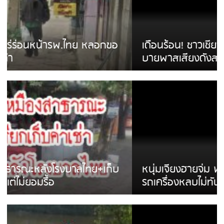
เดือนร้อน! ชาวเชียงรายบ่นรถ Isuzu สีขาวซิ่ง
บายพาสเสียงดังสร้างความรำคาญ
หนุ่มเจียงฮายจ่ม พบถังน้ำดื่มตกกลางถนน
รถเครื่องหลบไม่ทันล้มบาดเจ็บ