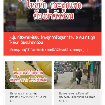
หนุ่มเที่ยวงานพ่อขุน อ้างถูกการ์ดรุมทำร้าย 6 คน กระดูก
ไหล่หัก ต้องผ่าตัดด่วน
เกิดเหตุจากผู้ใช้ Facebook รายหนึ่งได้โพสต์อ้างว่าตนถูก […]
มีรายงานจาก สภ.แม่จัน
มีประชาชนชาวเชียงรายผู้
เชียงราย ว่ามีชายวัย 57 ปี เสียชี
ประสงค์ดี ได้ออกมาแจ้งเตือนพ่อ
[…]
แม […]