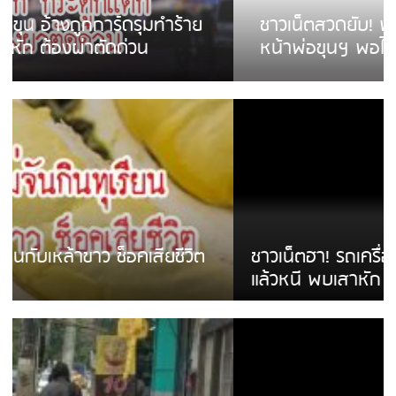
ชาวเน็ตสวดยับ! พบพม่าเร่ขายพวงมาลัย
หน้าพ่อขุนฯ พอไม่ซื้อเดินตาม
ชาวเน็ตฮา! รถเครื่องแม่สายชนป้ายร้านโลงศพ
แล้วหนี พบเสาหัก เบรคหัก หวิดได้ใช้บริการ