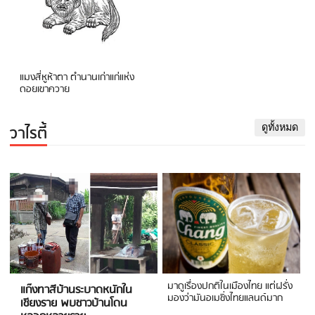
แมงสี่หูห้าตา ตำนานเก่าแก่แห่ง
ดอยเขาควาย
วาไรตี้
ดูทั้งหมด
มาดูเรื่องปกติในเมืองไทย แต่ฝรั่ง
แก๊งทาสีบ้านระบาดหนักใน
มองว่ามันอเมซิ่งไทยแลนด์มาก
เชียงราย พบชาวบ้านโดน