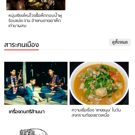
หนุ่มเชียงใหม่โวยซื้อเห็ดถอบน้ำพุ
ร้อนแม่ขะจาน อ้างคนขายเอาเห็ด
เก่ามาผสม
สาระคนเมือง
ดูทั้งหมด
ความเชื่อเรื่อง ‘แกงขนุน’ ในวัน
เครื่องดนตรีล้านนา
สงกรานต์ของชาวเหนือ