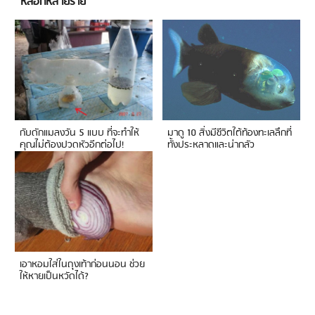
หลอกหลายราย
กับดักแมลงวัน 5 แบบ ที่จะทำให้
มาดู 10 สิ่งมีชีวิตใต้ท้องทะเลลึกที่
คุณไม่ต้องปวดหัวอีกต่อไป!
ทั้งประหลาดและน่ากลัว
เอาหอมใส่ในถุงเท้าก่อนนอน ช่วย
ให้หายเป็นหวัดได้?