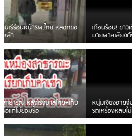
เดือนร้อน! ชาวเชียงรายบ่นรถ Isuzu สีขาวซิ่ง
บายพาสเสียงดังสร้างความรำคาญ
หนุ่มเจียงฮายจ่ม พบถังน้ำดื่มตกกลางถนน
รถเครื่องหลบไม่ทันล้มบาดเจ็บ