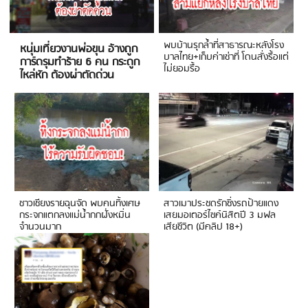
พบบ้านรุกล้ำที่สาธารณะหลังโรง
หนุ่มเที่ยวงานพ่อขุน อ้างถูก
บาลไทย+เก็บค่าเช่าที่ โดนสั่งรื้อแต่
การ์ดรุมทำร้าย 6 คน กระดูก
ไม่ยอมรื้อ
ไหล่หัก ต้องผ่าตัดด่วน
ชาวเชียงรายฉุนจัด พบคนทิ้งเศษ
สาวเมาประชดรักซิ่งรถป้ายแดง
กระจกแตกลงแม่น้ำกกฝั่งหมิ่น
เสยมอเตอร์ไซค์นิสิตปี 3 มฟล
จำนวนมาก
เสียชีวิต (มีคลิป 18+)