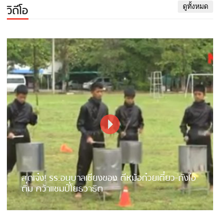
วิดีโอ
ดูทั้งหมด
สุดเจ๋ง! รร.อนุบาลเชียงของ ตีหม้อก๋วยเตี๋ยว-ถังไอ
ติม คว้าแชมป์โยธวาธิต