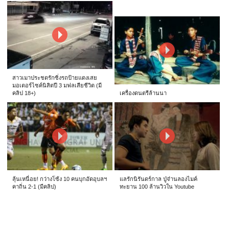
สาวเมาประชดรักซิ่งรถป้ายแดงเสย
มอเตอร์ไซค์นิสิตปี 3 มฟลเสียชีวิต (มี
คลิป 18+)
เครื่องดนตรีล้านนา
ลุ้นเหนื่อย! กว่างโซ้ง 10 คนบุกอัดอุบลฯ
แลรักนิรันดร์กาล ปู่จ๋านลองไมค์
คาถิ่น 2-1 (มีคลิป)
ทะยาน 100 ล้านวิวใน Youtube