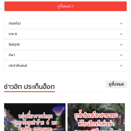
ดูทั้งหมด
ท่องเที่ยว
อาหาร
ร้องทุกข์
กีฬา
ประชาสัมพันธ์
ข่าวฮิต ประเด็นฮ็อต
ดูทั้งหมด