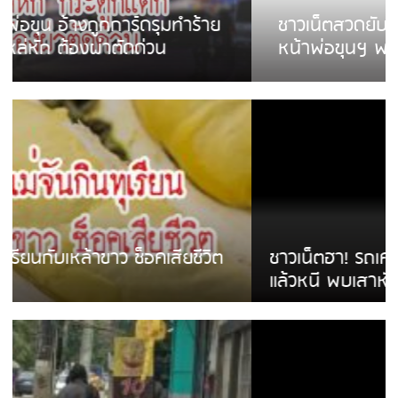
ชาวเน็ตสวดยับ! พบพม่าเร่ขายพวงมาลัย
หน้าพ่อขุนฯ พอไม่ซื้อเดินตาม
ชาวเน็ตฮา! รถเครื่องแม่สายชนป้ายร้านโลงศพ
แล้วหนี พบเสาหัก เบรคหัก หวิดได้ใช้บริการ