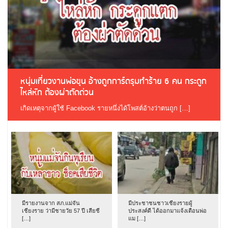
หนุ่มเที่ยวงานพ่อขุน อ้างถูกการ์ดรุมทำร้าย 6 คน กระดูก
ไหล่หัก ต้องผ่าตัดด่วน
เกิดเหตุจากผู้ใช้ Facebook รายหนึ่งได้โพสต์อ้างว่าตนถูก […]
มีรายงานจาก สภ.แม่จัน
มีประชาชนชาวเชียงรายผู้
เชียงราย ว่ามีชายวัย 57 ปี เสียชี
ประสงค์ดี ได้ออกมาแจ้งเตือนพ่อ
[…]
แม […]