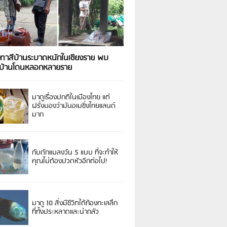
งทาสีบ้านระบาดหนักในเชียงราย พบ
วบ้านโดนหลอกหลายราย
มาดูเรื่องปกติในเมืองไทย แต่
ฝรั่งมองว่ามันอเมซิ่งไทยแลนด์
มาก
กับดักแมลงวัน 5 แบบ ที่จะทำให้
คุณไม่ต้องปวดหัวอีกต่อไป!
มาดู 10 สิ่งมีชีวิตใต้ท้องทะเลลึก
ที่ทั้งประหลาดและน่ากลัว