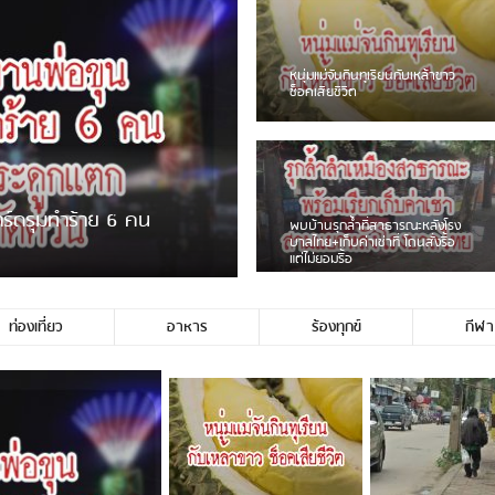
ชาวเน็ตฮา! รถเครื่องแม่สายชน
ป้ายร้านโลงศพแล้วหนี พบเสาหัก
เบรคหัก หวิดได้ใช้บริการ
ายพวงมาลัยหน้าพ่อขุนฯ
หนุ่มเจียงฮายจ่ม พบถังน้ำดื่มตก
กลางถนน รถเครื่องหลบไม่ทันล้ม
บาดเจ็บ
ท่องเที่ยว
อาหาร
ร้องทุกข์
กีฬา
ช่ประชาชนชาวเชียงร […]