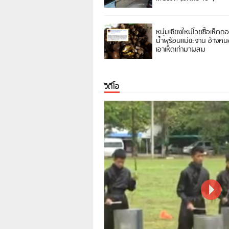
หนุ่มเชียงใหม่โวยซื้อเห็ดถ
น้ำพุร้อนแม่ขะจาน อ้างค
เอาเห็ดเก่ามาผสม
วิดีโอ