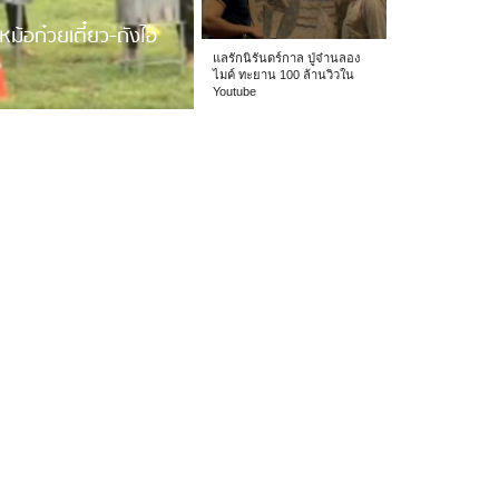
หม้อก๋วยเตี๋ยว-ถังไอ
แลรักนิรันดร์กาล ปู่จ๋านลอง
ไมค์ ทะยาน 100 ล้านวิวใน
Youtube
 รร.อนุบาลเชียง […]