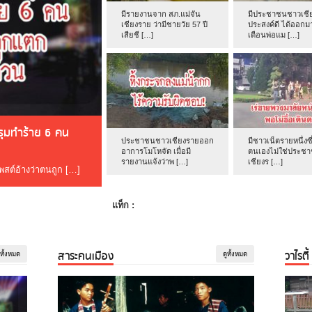
มีรายงานจาก สภ.แม่จัน
มีประชาชนชาวเชีย
เชียงราย ว่ามีชายวัย 57 ปี
ประสงค์ดี ได้ออกม
เสียชี […]
เตือนพ่อแม […]
ดรุมทำร้าย 6 คน
ประชาชนชาวเชียงรายออก
มีชาวเน็ตรายหนึ่งซึ
อาการโมโหจัด เมื่อมี
ตนเองไม่ใช่ประช
รายงานแจ้งว่าพ […]
เชียงร […]
โพสต์อ้างว่าตนถูก […]
แท็ก :
สาระคนเมือง
วาไรตี้
ูทั้งหมด
ดูทั้งหมด