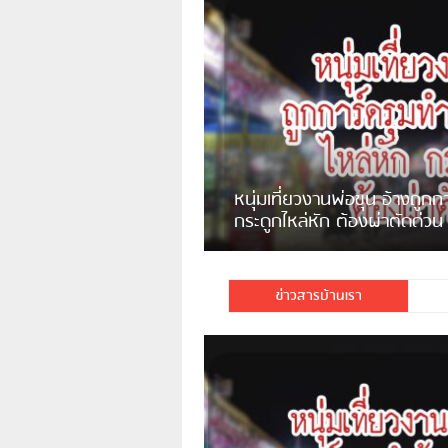
แจ้งเตือน ระวังคนเร่ร่อนหน้า
รพ.ไทย หลอกขอเงินแต่เอาไปกิน
เหล้า
ชาวเน็ตสวดยับ! พบพม่าเร่ข
ชาวเชียงรายฉุนจัด พบคนทิ้งเศษ
พอไม่ซื้อเดินตาม
กระจกแตกลงแม่น้ำกกฝั่งหมิ่น
จำนวนมาก
ข่าวสารบ้านเรา
มีชาวเน็ตรายหนึ่งซึ่งแจ้งว่าตนเองไม่ใ