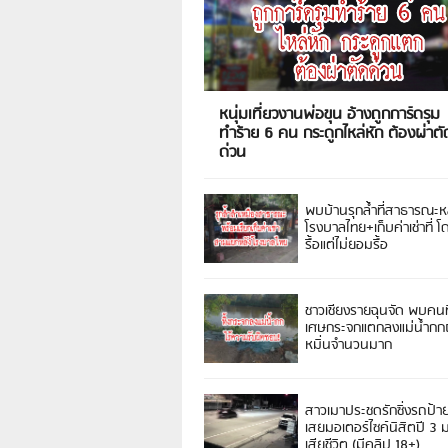
หนุ่มเที่ยวงานพ่อขุน อ้างถูกการ์ดรุม
ทำร้าย 6 คน กระดูกไหล่หัก ต้องผ่าตั
ด่วน
พบบ้านรุกล้ำที่สาธารณะห
โรงบาลไทย+เก็บค่าเช่าที่ โ
รื้อแต่ไม่ยอมรื้อ
ชาวเชียงรายฉุนจัด พบคนท
เศษกระจกแตกลงแม่น้ำกกฝ
หมิ่นจำนวนมาก
สาวเมาประชดรักซิ่งรถป้า
เสยมอเตอร์ไซค์นิสิตปี 3
เสียชีวิต (มีคลิป 18+)