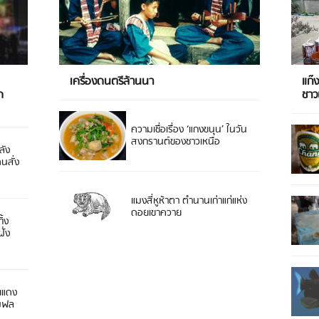
เครื่องดนตรีล้านนา
แก๊
ด
ชา
ความเชื่อเรื่อง ‘แกงขนุน’ ในวัน
สงกรานต์ของชาวเหนือ
ลัง
ดนสั่ง
แมงสี่หูห้าตา ตำนานเก่าแก่แห่ง
ดอยเขาควาย
ิ้ง
ั่ง
ยแดง
 มฟล