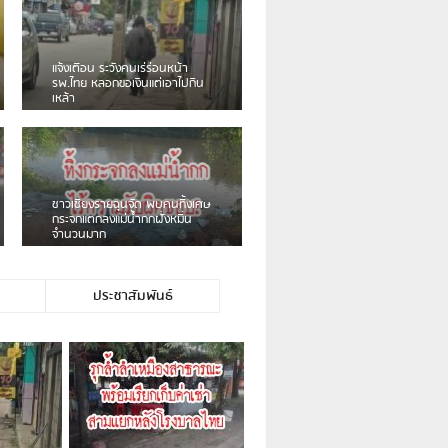
เดือนร้อน! ชาวเชียงรายบ่นรถ
Isuzu สีขาวซิ่งบายพาสเสียงดัง
สร้างความรำคาญ
ชาวผาลั้ง โวย ไร้หน่วยงานดูแล
ดินสไลด์ ต้องจัดการกันเอง
ประชาสัมพันธ์