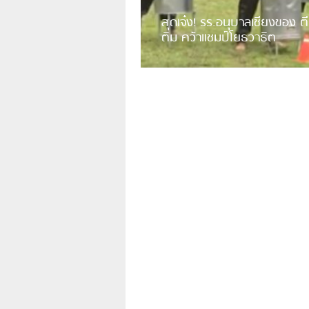
สุดเจ๋ง! รร.อนุบาลเชียงของ ตี
ติม คว้าแชมป์โยธวาธิต
มีการเปิดเผยคลิปวิดีโอของวงโยธวาธิต