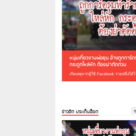
หนุ่มเที่ยวงานพ่อขุน อ้างถูกการ์
กระดูกไหล่หัก ต้องผ่าตัดด่วน
เกิดเหตุจากผู้ใช้ Facebook รายหนึ่งได้
ข่าวฮิต ประเด็นฮ็อต
ด