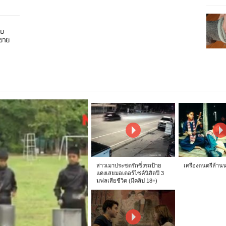
อบ
นขาย
สาวเมาประชดรักซิ่งรถป้าย
เครื่องดนตรีล้าน
แดงเสยมอเตอร์ไซค์นิสิตปี 3
มฟลเสียชีวิต (มีคลิป 18+)