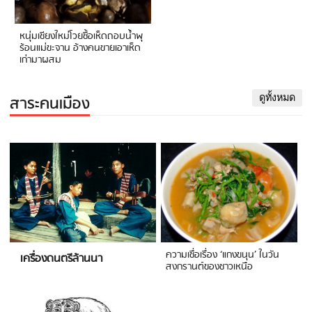
หนุ่มเชียงใหม่โวยซื้อเห็ดถอบน้ำพุ
ร้อนแม่ขะจาน อ้างคนขายเอาเห็ด
เก่ามาผสม
สาระคนเมือง
ดูทั้งหมด
ความเชื่อเรื่อง ‘แกงขนุน’ ในวัน
เครื่องดนตรีล้านนา
สงกรานต์ของชาวเหนือ