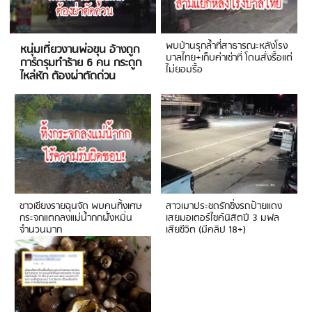
พบบ้านรุกล้ำที่สาธารณะหลังโรง
หนุ่มเที่ยวงานพ่อขุน อ้างถูก
บาลไทย+เก็บค่าเช่าที่ โดนสั่งรื้อแต่
การ์ดรุมทำร้าย 6 คน กระดูก
ไม่ยอมรื้อ
ไหล่หัก ต้องผ่าตัดด่วน
ชาวเชียงรายฉุนจัด พบคนทิ้งเศษ
สาวเมาประชดรักซิ่งรถป้ายแดง
กระจกแตกลงแม่น้ำกกฝั่งหมิ่น
เสยมอเตอร์ไซค์นิสิตปี 3 มฟล
จำนวนมาก
เสียชีวิต (มีคลิป 18+)