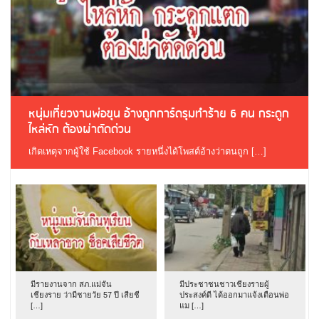
หนุ่มเที่ยวงานพ่อขุน อ้างถูกการ์ดรุมทำร้าย 6 คน กระดูก
ไหล่หัก ต้องผ่าตัดด่วน
เกิดเหตุจากผู้ใช้ Facebook รายหนึ่งได้โพสต์อ้างว่าตนถูก […]
มีรายงานจาก สภ.แม่จัน
มีประชาชนชาวเชียงรายผู้
เชียงราย ว่ามีชายวัย 57 ปี เสียชี
ประสงค์ดี ได้ออกมาแจ้งเตือนพ่อ
[…]
แม […]