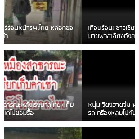
เดือนร้อน! ชาวเชียงรายบ่นรถ Isuzu สีขาวซิ่ง
บายพาสเสียงดังสร้างความรำคาญ
หนุ่มเจียงฮายจ่ม พบถังน้ำดื่มตกกลางถนน
รถเครื่องหลบไม่ทันล้มบาดเจ็บ