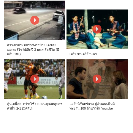
สาวเมาประชดรักซิ่งรถป้ายแดงเสย
มอเตอร์ไซค์นิสิตปี 3 มฟลเสียชีวิต (มี
คลิป 18+)
เครื่องดนตรีล้านนา
ลุ้นเหนื่อย! กว่างโซ้ง 10 คนบุกอัดอุบลฯ
แลรักนิรันดร์กาล ปู่จ๋านลองไมค์
คาถิ่น 2-1 (มีคลิป)
ทะยาน 100 ล้านวิวใน Youtube