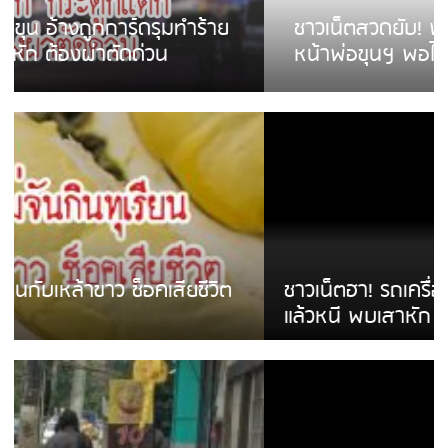
ชาวเน็ตสวดยับ! พบพม่าเร่ขายพวงมาลัย
หน้าพ่อขุนฯ พอไม่ซื้อเดินตาม
ชาวเน็ตฮา! รถเครื่องแม่สายชนป้ายร้านโลงศพ
แล้วหนี พบเสาหัก เบรคหัก หวิดได้ใช้บริการ