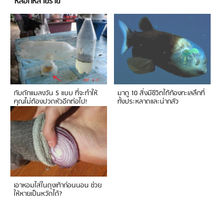
หลอกหลายราย
กับดักแมลงวัน 5 แบบ ที่จะทำให้
มาดู 10 สิ่งมีชีวิตใต้ท้องทะเลลึกที่
คุณไม่ต้องปวดหัวอีกต่อไป!
ทั้งประหลาดและน่ากลัว
เอาหอมใส่ในถุงเท้าก่อนนอน ช่วย
ให้หายเป็นหวัดได้?