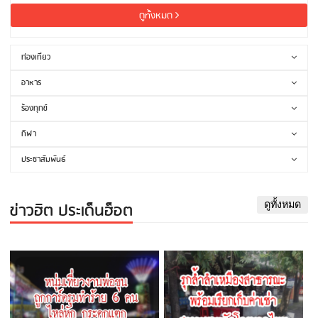
ดูทั้งหมด
ท่องเที่ยว
อาหาร
ร้องทุกข์
กีฬา
ประชาสัมพันธ์
ข่าวฮิต ประเด็นฮ็อต
ดูทั้งหมด