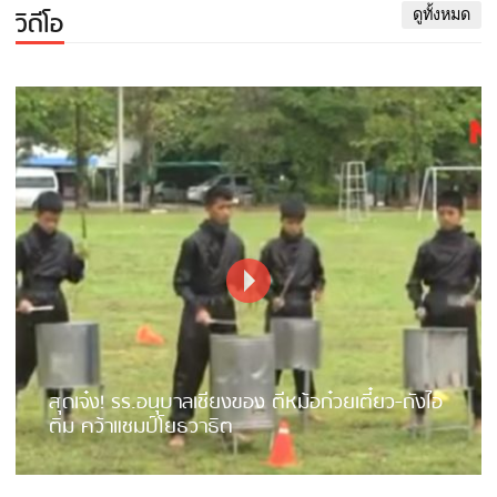
วิดีโอ
ดูทั้งหมด
สุดเจ๋ง! รร.อนุบาลเชียงของ ตีหม้อก๋วยเตี๋ยว-ถังไอ
ติม คว้าแชมป์โยธวาธิต