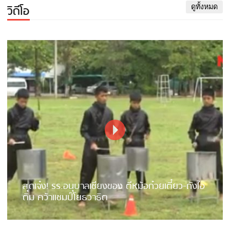
วิดีโอ
ดูทั้งหมด
สุดเจ๋ง! รร.อนุบาลเชียงของ ตีหม้อก๋วยเตี๋ยว-ถังไอ
ติม คว้าแชมป์โยธวาธิต