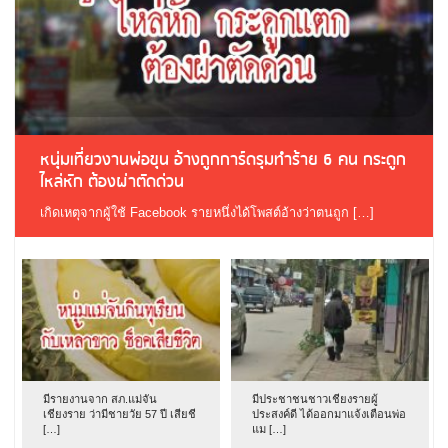
หนุ่มเที่ยวงานพ่อขุน อ้างถูกการ์ดรุมทำร้าย 6 คน กระดูก
ไหล่หัก ต้องผ่าตัดด่วน
เกิดเหตุจากผู้ใช้ Facebook รายหนึ่งได้โพสต์อ้างว่าตนถูก […]
มีรายงานจาก สภ.แม่จัน
มีประชาชนชาวเชียงรายผู้
เชียงราย ว่ามีชายวัย 57 ปี เสียชี
ประสงค์ดี ได้ออกมาแจ้งเตือนพ่อ
[…]
แม […]