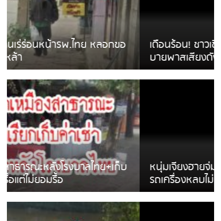
เดือนร้อน! ชาวเชียงรายบ่นรถ Isuzu สีขาวซิ่ง
บายพาสเสียงดังสร้างความรำคาญ
หนุ่มเจียงฮายจ่ม พบถังน้ำดื่มตกกลางถนน
รถเครื่องหลบไม่ทันล้มบาดเจ็บ