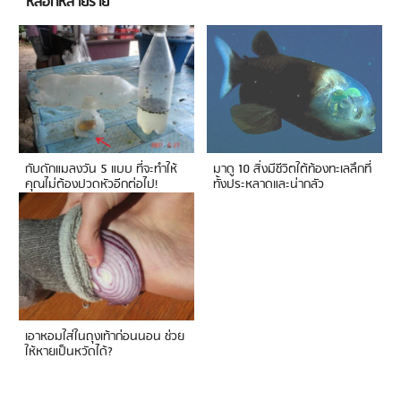
หลอกหลายราย
กับดักแมลงวัน 5 แบบ ที่จะทำให้
มาดู 10 สิ่งมีชีวิตใต้ท้องทะเลลึกที่
คุณไม่ต้องปวดหัวอีกต่อไป!
ทั้งประหลาดและน่ากลัว
เอาหอมใส่ในถุงเท้าก่อนนอน ช่วย
ให้หายเป็นหวัดได้?