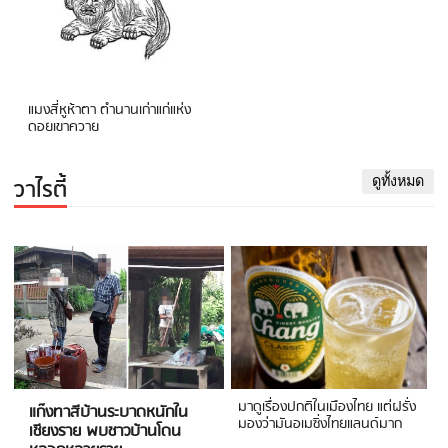
แมงสี่หูห้าตา ตำนานเก่าแก่แห่ง
ดอยเขาควาย
วาไรตี้
ดูทั้งหมด
มาดูเรื่องปกติในเมืองไทย แต่ฝรั่ง
แก๊งทาสีบ้านระบาดหนักใน
มองว่ามันอเมซิ่งไทยแลนด์มาก
เชียงราย พบชาวบ้านโดน