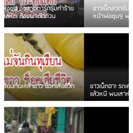
ชาวเน็ตสวดยับ! พบพม่าเร่ขายพวงมาลัย
หน้าพ่อขุนฯ พอไม่ซื้อเดินตาม
ชาวเน็ตฮา! รถเครื่องแม่สายชนป้ายร้านโลงศพ
แล้วหนี พบเสาหัก เบรคหัก หวิดได้ใช้บริการ