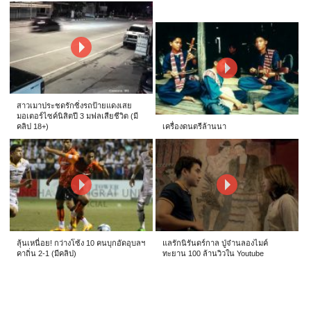
สาวเมาประชดรักซิ่งรถป้ายแดงเสย
มอเตอร์ไซค์นิสิตปี 3 มฟลเสียชีวิต (มี
คลิป 18+)
เครื่องดนตรีล้านนา
ลุ้นเหนื่อย! กว่างโซ้ง 10 คนบุกอัดอุบลฯ
แลรักนิรันดร์กาล ปู่จ๋านลองไมค์
คาถิ่น 2-1 (มีคลิป)
ทะยาน 100 ล้านวิวใน Youtube