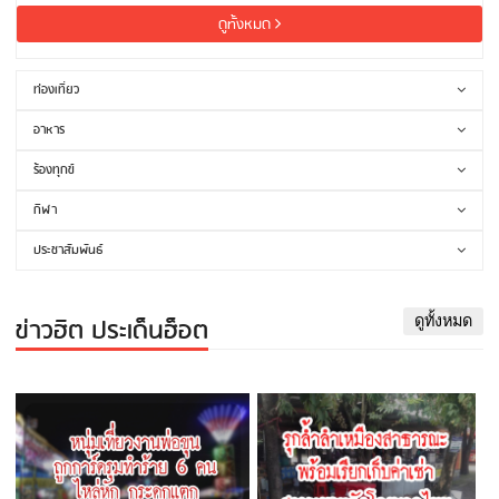
ดูทั้งหมด
ท่องเที่ยว
อาหาร
ร้องทุกข์
กีฬา
ประชาสัมพันธ์
ข่าวฮิต ประเด็นฮ็อต
ดูทั้งหมด