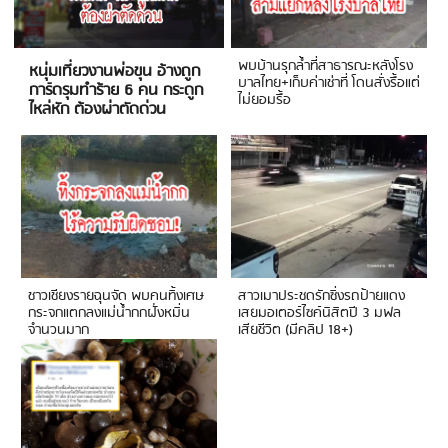
พบบ้านรุกล้ำที่สาธารณะหลังโรง
หนุ่มเที่ยวงานพ่อขุน อ้างถูก
บาลไทย+เก็บค่าเช่าที่ โดนสั่งรื้อแต่
การ์ดรุมทำร้าย 6 คน กระดูก
ไม่ยอมรื้อ
ไหล่หัก ต้องผ่าตัดด่วน
ชาวเชียงรายฉุนจัด พบคนทิ้งเศษ
สาวเมาประชดรักซิ่งรถป้ายแดง
กระจกแตกลงแม่น้ำกกฝั่งหมิ่น
เสยมอเตอร์ไซค์นิสิตปี 3 มฟล
จำนวนมาก
เสียชีวิต (มีคลิป 18+)