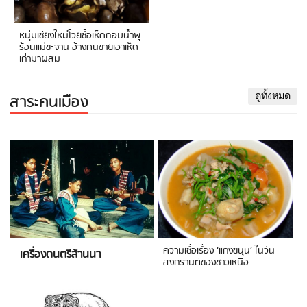
หนุ่มเชียงใหม่โวยซื้อเห็ดถอบน้ำพุ
ร้อนแม่ขะจาน อ้างคนขายเอาเห็ด
เก่ามาผสม
สาระคนเมือง
ดูทั้งหมด
ความเชื่อเรื่อง ‘แกงขนุน’ ในวัน
เครื่องดนตรีล้านนา
สงกรานต์ของชาวเหนือ