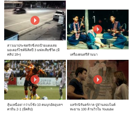
สาวเมาประชดรักซิ่งรถป้ายแดงเสย
มอเตอร์ไซค์นิสิตปี 3 มฟลเสียชีวิต (มี
คลิป 18+)
เครื่องดนตรีล้านนา
ลุ้นเหนื่อย! กว่างโซ้ง 10 คนบุกอัดอุบลฯ
แลรักนิรันดร์กาล ปู่จ๋านลองไมค์
คาถิ่น 2-1 (มีคลิป)
ทะยาน 100 ล้านวิวใน Youtube