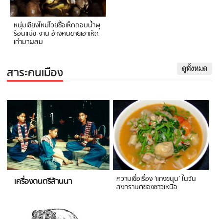
หนุ่มเชียงใหม่โวยซื้อเห็ดถอบน้ำพุ
ร้อนแม่ขะจาน อ้างคนขายเอาเห็ด
เก่ามาผสม
สาระคนเมือง
ดูทั้งหมด
ความเชื่อเรื่อง ‘แกงขนุน’ ในวัน
เครื่องดนตรีล้านนา
สงกรานต์ของชาวเหนือ