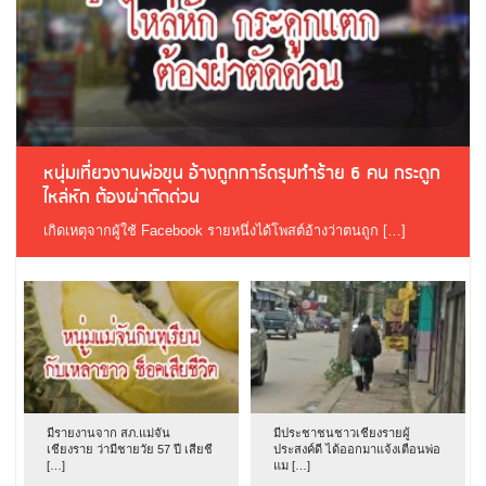
หนุ่มเที่ยวงานพ่อขุน อ้างถูกการ์ดรุมทำร้าย 6 คน กระดูก
ไหล่หัก ต้องผ่าตัดด่วน
เกิดเหตุจากผู้ใช้ Facebook รายหนึ่งได้โพสต์อ้างว่าตนถูก […]
มีรายงานจาก สภ.แม่จัน
มีประชาชนชาวเชียงรายผู้
เชียงราย ว่ามีชายวัย 57 ปี เสียชี
ประสงค์ดี ได้ออกมาแจ้งเตือนพ่อ
[…]
แม […]