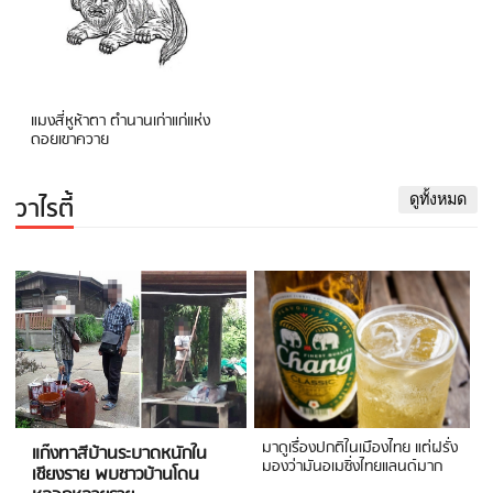
แมงสี่หูห้าตา ตำนานเก่าแก่แห่ง
ดอยเขาควาย
วาไรตี้
ดูทั้งหมด
มาดูเรื่องปกติในเมืองไทย แต่ฝรั่ง
แก๊งทาสีบ้านระบาดหนักใน
มองว่ามันอเมซิ่งไทยแลนด์มาก
เชียงราย พบชาวบ้านโดน