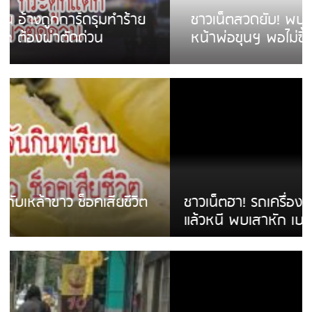
ชาวเน็ตสวดยับ! พบพม่าเร่ขายพวงมาลัย
หน้าพ่อขุนฯ พอไม่ซื้อเดินตาม
ชาวเน็ตฮา! รถเครื่องแม่สายชนป้ายร้านโลงศพ
แล้วหนี พบเสาหัก เบรคหัก หวิดได้ใช้บริการ