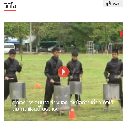
วิดีโอ
ดูทั้งหมด
สุดเจ๋ง! รร.อนุบาลเชียงของ ตีหม้อก๋วยเตี๋ยว-ถังไอ
ติม คว้าแชมป์โยธวาธิต