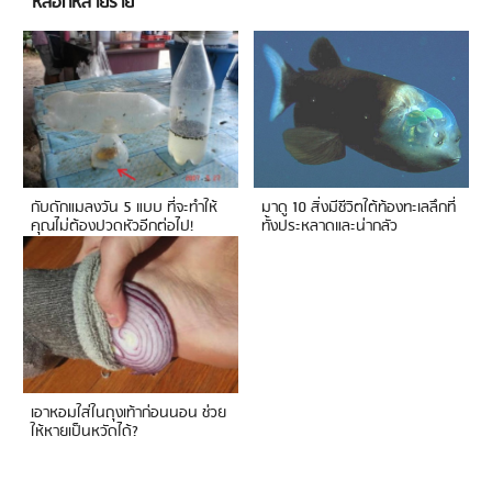
หลอกหลายราย
กับดักแมลงวัน 5 แบบ ที่จะทำให้
มาดู 10 สิ่งมีชีวิตใต้ท้องทะเลลึกที่
คุณไม่ต้องปวดหัวอีกต่อไป!
ทั้งประหลาดและน่ากลัว
เอาหอมใส่ในถุงเท้าก่อนนอน ช่วย
ให้หายเป็นหวัดได้?