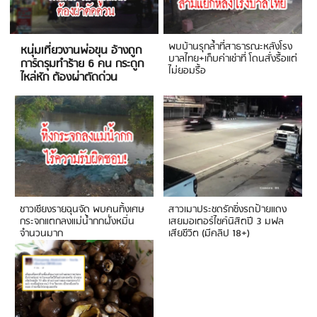
พบบ้านรุกล้ำที่สาธารณะหลังโรง
หนุ่มเที่ยวงานพ่อขุน อ้างถูก
บาลไทย+เก็บค่าเช่าที่ โดนสั่งรื้อแต่
การ์ดรุมทำร้าย 6 คน กระดูก
ไม่ยอมรื้อ
ไหล่หัก ต้องผ่าตัดด่วน
ชาวเชียงรายฉุนจัด พบคนทิ้งเศษ
สาวเมาประชดรักซิ่งรถป้ายแดง
กระจกแตกลงแม่น้ำกกฝั่งหมิ่น
เสยมอเตอร์ไซค์นิสิตปี 3 มฟล
จำนวนมาก
เสียชีวิต (มีคลิป 18+)