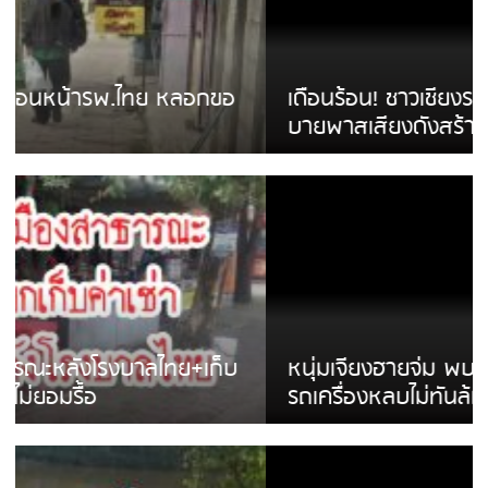
เดือนร้อน! ชาวเชียงรายบ่นรถ Isuzu สีขาวซิ่ง
บายพาสเสียงดังสร้างความรำคาญ
หนุ่มเจียงฮายจ่ม พบถังน้ำดื่มตกกลางถนน
รถเครื่องหลบไม่ทันล้มบาดเจ็บ