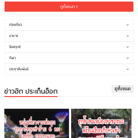
ดูทั้งหมด
ท่องเที่ยว
อาหาร
ร้องทุกข์
กีฬา
ประชาสัมพันธ์
ข่าวฮิต ประเด็นฮ็อต
ดูทั้งหมด