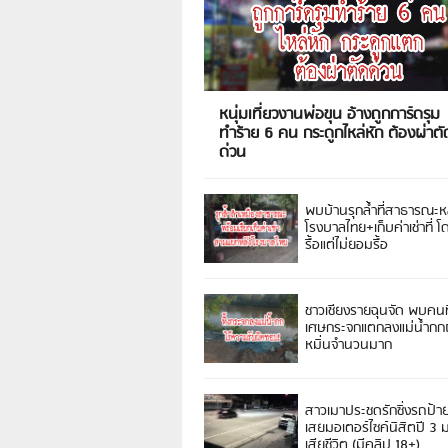
หนุ่มเที่ยวงานพ่อขุน อ้างถูกการ์ดรุม
ทำร้าย 6 คน กระดูกไหล่หัก ต้องผ่าตั
ด่วน
พบบ้านรุกล้ำที่สาธารณะห
โรงบาลไทย+เก็บค่าเช่าที่ โ
รื้อแต่ไม่ยอมรื้อ
ชาวเชียงรายฉุนจัด พบคนท
เศษกระจกแตกลงแม่น้ำกกฝ
หมิ่นจำนวนมาก
สาวเมาประชดรักซิ่งรถป้า
เสยมอเตอร์ไซค์นิสิตปี 3
เสียชีวิต (มีคลิป 18+)