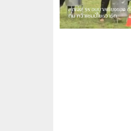
สุดเจ๋ง! รร.อนุบาลเชียงของ ตี
ติม คว้าแชมป์โยธวาธิต
มีการเปิดเผยคลิปวิดีโอของวงโยธวาธิต