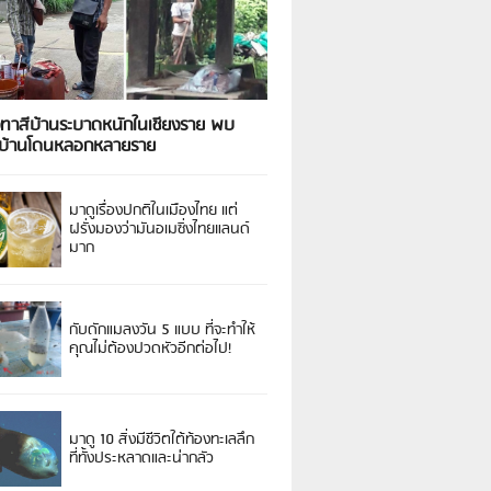
งทาสีบ้านระบาดหนักในเชียงราย พบ
วบ้านโดนหลอกหลายราย
มาดูเรื่องปกติในเมืองไทย แต่
ฝรั่งมองว่ามันอเมซิ่งไทยแลนด์
มาก
กับดักแมลงวัน 5 แบบ ที่จะทำให้
คุณไม่ต้องปวดหัวอีกต่อไป!
มาดู 10 สิ่งมีชีวิตใต้ท้องทะเลลึก
ที่ทั้งประหลาดและน่ากลัว