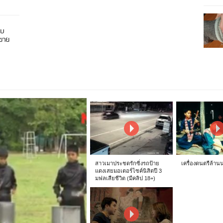
อบ
นขาย
สาวเมาประชดรักซิ่งรถป้าย
เครื่องดนตรีล้าน
แดงเสยมอเตอร์ไซค์นิสิตปี 3
มฟลเสียชีวิต (มีคลิป 18+)