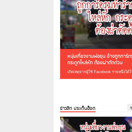
หนุ่มเที่ยวงานพ่อขุน อ้างถูกการ์
กระดูกไหล่หัก ต้องผ่าตัดด่วน
เกิดเหตุจากผู้ใช้ Facebook รายหนึ่งได้
ข่าวฮิต ประเด็นฮ็อต
ด