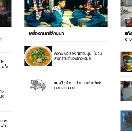
เครื่องดนตรีล้านนา
แก๊
ด
ชา
ความเชื่อเรื่อง ‘แกงขนุน’ ในวัน
สงกรานต์ของชาวเหนือ
ลัง
ดนสั่ง
แมงสี่หูห้าตา ตำนานเก่าแก่แห่ง
ดอยเขาควาย
ิ้ง
ั่ง
ยแดง
 มฟล