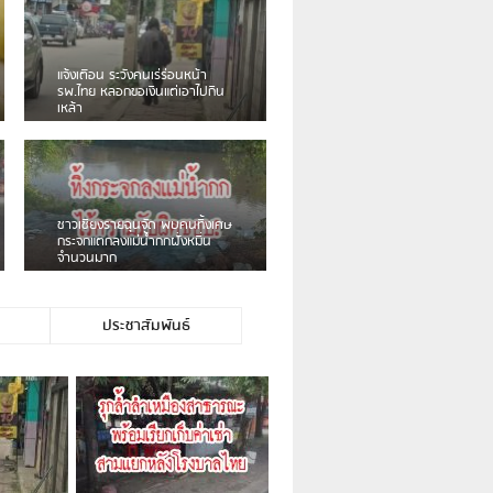
เดือนร้อน! ชาวเชียงรายบ่นรถ
Isuzu สีขาวซิ่งบายพาสเสียงดัง
สร้างความรำคาญ
ชาวผาลั้ง โวย ไร้หน่วยงานดูแล
ดินสไลด์ ต้องจัดการกันเอง
ประชาสัมพันธ์