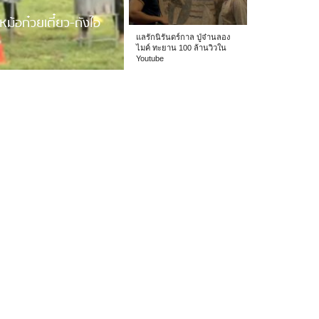
หม้อก๋วยเตี๋ยว-ถังไอ
แลรักนิรันดร์กาล ปู่จ๋านลอง
ไมค์ ทะยาน 100 ล้านวิวใน
Youtube
 รร.อนุบาลเชียง […]