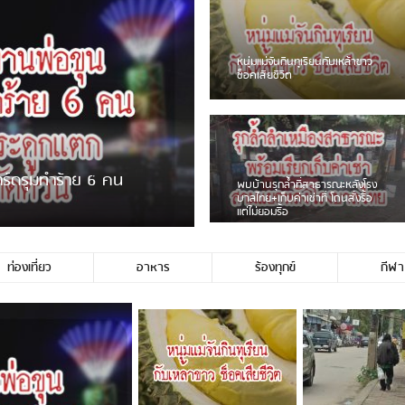
ชาวเน็ตฮา! รถเครื่องแม่สายชน
ป้ายร้านโลงศพแล้วหนี พบเสาหัก
เบรคหัก หวิดได้ใช้บริการ
ขายพวงมาลัยหน้าพ่อขุนฯ
หนุ่มเจียงฮายจ่ม พบถังน้ำดื่มตก
กลางถนน รถเครื่องหลบไม่ทันล้ม
บาดเจ็บ
ท่องเที่ยว
อาหาร
ร้องทุกข์
กีฬา
่ใช่ประชาชนชาวเชียงร […]