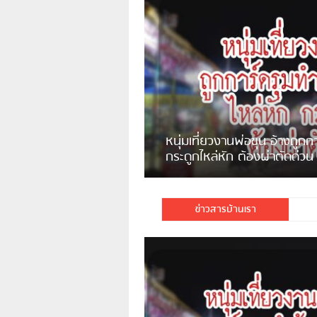
แจ้งเตือน ระวังคนเร่ร่อนหน้า
รพ.ไทย หลอกขอเงินแต่เอาไปกิน
เหล้า
ชาวเน็ตสวดยับ! พบพม่าเร่
ชาวเชียงรายฉุนจัด พบคนทิ้งเศษ
พอไม่ซื้อเดินตาม
กระจกแตกลงแม่น้ำกกฝั่งหมิ่น
จำนวนมาก
ข่าวสารบ้านเรา
มีชาวเน็ตรายหนึ่งซึ่งแจ้งว่าตนเองไม