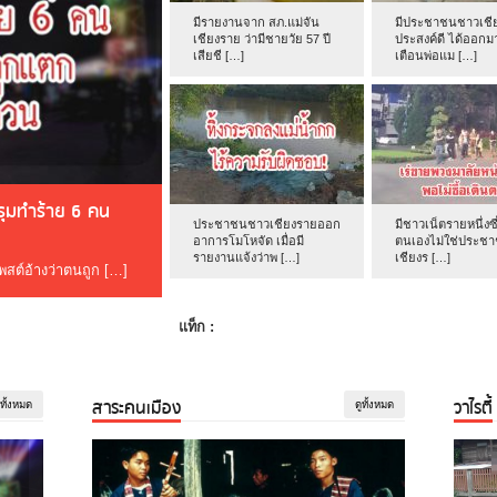
มีรายงานจาก สภ.แม่จัน
มีประชาชนชาวเชีย
เชียงราย ว่ามีชายวัย 57 ปี
ประสงค์ดี ได้ออกม
เสียชี […]
เตือนพ่อแม […]
ดรุมทำร้าย 6 คน
ประชาชนชาวเชียงรายออก
มีชาวเน็ตรายหนึ่งซึ
อาการโมโหจัด เมื่อมี
ตนเองไม่ใช่ประช
รายงานแจ้งว่าพ […]
เชียงร […]
โพสต์อ้างว่าตนถูก […]
แท็ก :
สาระคนเมือง
วาไรตี้
ูทั้งหมด
ดูทั้งหมด