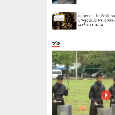
หนุ่มเชียงใหม่โวยซื้อเห็ดถ
น้ำพุร้อนแม่ขะจาน อ้างค
เอาเห็ดเก่ามาผสม
วิดีโอ