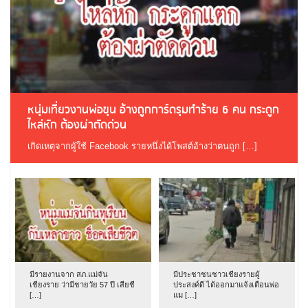
หนุ่มเที่ยวงานพ่อขุน อ้างถูกการ์ดรุมทำร้าย 6 คน กระดูก
ไหล่หัก ต้องผ่าตัดด่วน
เกิดเหตุจากผู้ใช้ Facebook รายหนึ่งได้โพสต์อ้างว่าตนถูก […]
มีรายงานจาก สภ.แม่จัน
มีประชาชนชาวเชียงรายผู้
เชียงราย ว่ามีชายวัย 57 ปี เสียชี
ประสงค์ดี ได้ออกมาแจ้งเตือนพ่อ
[…]
แม […]