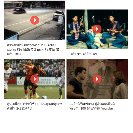
สาวเมาประชดรักซิ่งรถป้ายแดงเสย
มอเตอร์ไซค์นิสิตปี 3 มฟลเสียชีวิต (มี
คลิป 18+)
เครื่องดนตรีล้านนา
ลุ้นเหนื่อย! กว่างโซ้ง 10 คนบุกอัดอุบลฯ
แลรักนิรันดร์กาล ปู่จ๋านลองไมค์
คาถิ่น 2-1 (มีคลิป)
ทะยาน 100 ล้านวิวใน Youtube