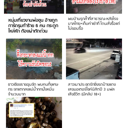
พบบ้านรุกล้ำที่สาธารณะหลังโรง
หนุ่มเที่ยวงานพ่อขุน อ้างถูก
บาลไทย+เก็บค่าเช่าที่ โดนสั่งรื้อแต่
การ์ดรุมทำร้าย 6 คน กระดูก
ไม่ยอมรื้อ
ไหล่หัก ต้องผ่าตัดด่วน
ชาวเชียงรายฉุนจัด พบคนทิ้งเศษ
สาวเมาประชดรักซิ่งรถป้ายแดง
กระจกแตกลงแม่น้ำกกฝั่งหมิ่น
เสยมอเตอร์ไซค์นิสิตปี 3 มฟล
จำนวนมาก
เสียชีวิต (มีคลิป 18+)