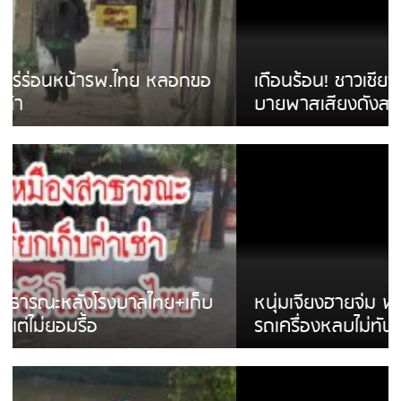
เดือนร้อน! ชาวเชียงรายบ่นรถ Isuzu สีขาวซิ่ง
บายพาสเสียงดังสร้างความรำคาญ
หนุ่มเจียงฮายจ่ม พบถังน้ำดื่มตกกลางถนน
รถเครื่องหลบไม่ทันล้มบาดเจ็บ