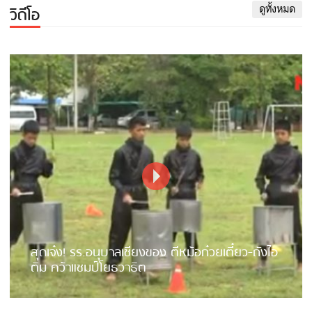
วิดีโอ
ดูทั้งหมด
สุดเจ๋ง! รร.อนุบาลเชียงของ ตีหม้อก๋วยเตี๋ยว-ถังไอ
ติม คว้าแชมป์โยธวาธิต