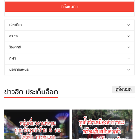
ดูทั้งหมด
ท่องเที่ยว
อาหาร
ร้องทุกข์
กีฬา
ประชาสัมพันธ์
ข่าวฮิต ประเด็นฮ็อต
ดูทั้งหมด