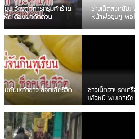
ชาวเน็ตสวดยับ! พบพม่าเร่ขายพวงมาลัย
หน้าพ่อขุนฯ พอไม่ซื้อเดินตาม
ชาวเน็ตฮา! รถเครื่องแม่สายชนป้ายร้านโลงศพ
แล้วหนี พบเสาหัก เบรคหัก หวิดได้ใช้บริการ