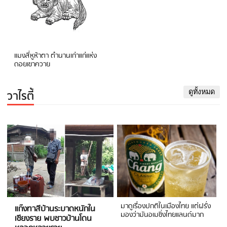
แมงสี่หูห้าตา ตำนานเก่าแก่แห่ง
ดอยเขาควาย
วาไรตี้
ดูทั้งหมด
มาดูเรื่องปกติในเมืองไทย แต่ฝรั่ง
แก๊งทาสีบ้านระบาดหนักใน
มองว่ามันอเมซิ่งไทยแลนด์มาก
เชียงราย พบชาวบ้านโดน