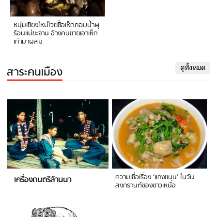
หนุ่มเชียงใหม่โวยซื้อเห็ดถอบน้ำพุ
ร้อนแม่ขะจาน อ้างคนขายเอาเห็ด
เก่ามาผสม
สาระคนเมือง
ดูทั้งหมด
ความเชื่อเรื่อง ‘แกงขนุน’ ในวัน
เครื่องดนตรีล้านนา
สงกรานต์ของชาวเหนือ