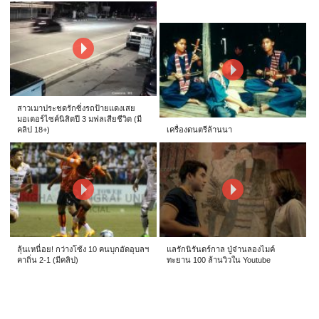
สาวเมาประชดรักซิ่งรถป้ายแดงเสย
มอเตอร์ไซค์นิสิตปี 3 มฟลเสียชีวิต (มี
คลิป 18+)
เครื่องดนตรีล้านนา
ลุ้นเหนื่อย! กว่างโซ้ง 10 คนบุกอัดอุบลฯ
แลรักนิรันดร์กาล ปู่จ๋านลองไมค์
คาถิ่น 2-1 (มีคลิป)
ทะยาน 100 ล้านวิวใน Youtube