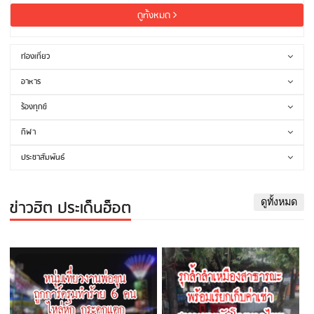
ดูทั้งหมด
ท่องเที่ยว
อาหาร
ร้องทุกข์
กีฬา
ประชาสัมพันธ์
ข่าวฮิต ประเด็นฮ็อต
ดูทั้งหมด