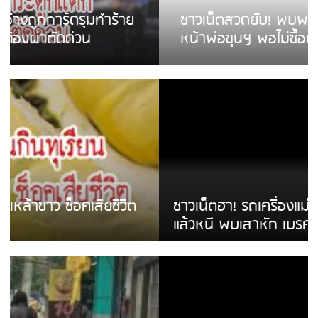
ชาวเน็ตสวดยับ! พบพม่าเร่ขายพวงมาลัย
หน้าพ่อขุนฯ พอไม่ซื้อเดินตาม
ชาวเน็ตฮา! รถเครื่องแม่สายชนป้ายร้านโลงศพ
แล้วหนี พบเสาหัก เบรคหัก หวิดได้ใช้บริการ