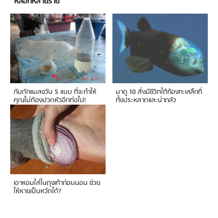
หลอกหลายราย
กับดักแมลงวัน 5 แบบ ที่จะทำให้
มาดู 10 สิ่งมีชีวิตใต้ท้องทะเลลึกที่
คุณไม่ต้องปวดหัวอีกต่อไป!
ทั้งประหลาดและน่ากลัว
เอาหอมใส่ในถุงเท้าก่อนนอน ช่วย
ให้หายเป็นหวัดได้?