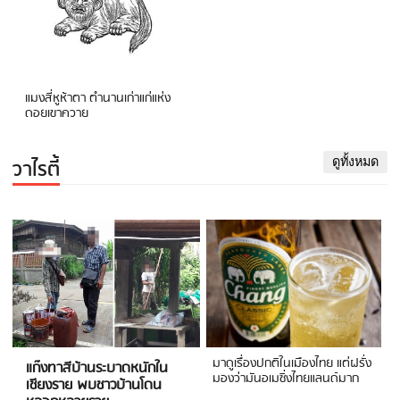
แมงสี่หูห้าตา ตำนานเก่าแก่แห่ง
ดอยเขาควาย
วาไรตี้
ดูทั้งหมด
มาดูเรื่องปกติในเมืองไทย แต่ฝรั่ง
แก๊งทาสีบ้านระบาดหนักใน
มองว่ามันอเมซิ่งไทยแลนด์มาก
เชียงราย พบชาวบ้านโดน