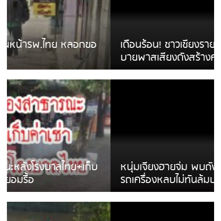
เดือนร้อน! ชาวเชียงรายบ่นรถ Isuzu สีขาวซิ่ง
บายพาสเสียงดังสร้างความรำคาญ
หนุ่มเจียงฮายจ่ม พบถังน้ำดื่มตกกลางถนน
รถเครื่องหลบไม่ทันล้มบาดเจ็บ