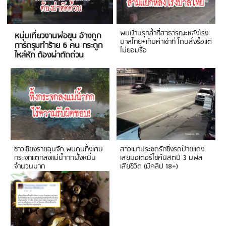
พบบ้านรุกล้ำที่สาธารณะหลังโรง
หนุ่มเที่ยวงานพ่อขุน อ้างถูก
บาลไทย+เก็บค่าเช่าที่ โดนสั่งรื้อแต่
การ์ดรุมทำร้าย 6 คน กระดูก
ไม่ยอมรื้อ
ไหล่หัก ต้องผ่าตัดด่วน
ชาวเชียงรายฉุนจัด พบคนทิ้งเศษ
สาวเมาประชดรักซิ่งรถป้ายแดง
กระจกแตกลงแม่น้ำกกฝั่งหมิ่น
เสยมอเตอร์ไซค์นิสิตปี 3 มฟล
จำนวนมาก
เสียชีวิต (มีคลิป 18+)