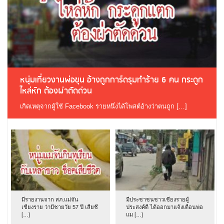
หนุ่มเที่ยวงานพ่อขุน อ้างถูกการ์ดรุมทำร้าย 6 คน กระดูก
ไหล่หัก ต้องผ่าตัดด่วน
เกิดเหตุจากผู้ใช้ Facebook รายหนึ่งได้โพสต์อ้างว่าตนถูก […]
มีรายงานจาก สภ.แม่จัน
มีประชาชนชาวเชียงรายผู้
เชียงราย ว่ามีชายวัย 57 ปี เสียชี
ประสงค์ดี ได้ออกมาแจ้งเตือนพ่อ
[…]
แม […]