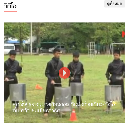
วิดีโอ
ดูทั้งหมด
สุดเจ๋ง! รร.อนุบาลเชียงของ ตีหม้อก๋วยเตี๋ยว-ถังไอ
ติม คว้าแชมป์โยธวาธิต