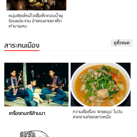
หนุ่มเชียงใหม่โวยซื้อเห็ดถอบน้ำพุ
ร้อนแม่ขะจาน อ้างคนขายเอาเห็ด
เก่ามาผสม
สาระคนเมือง
ดูทั้งหมด
ความเชื่อเรื่อง ‘แกงขนุน’ ในวัน
เครื่องดนตรีล้านนา
สงกรานต์ของชาวเหนือ